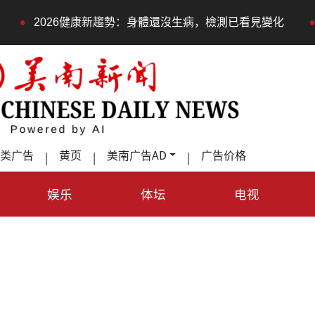
•
康新趨勢：身體還沒生病，檢測已看見變化
永春莊邀長輩體
类广告
黄页
美南广告AD
广告价格
|
|
|
娱乐
体坛
电视