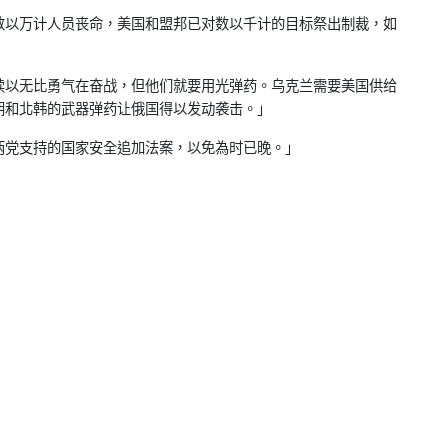
数以万计人员丧命，
美国和盟邦已对数以千计的目标祭出制裁，如
续以无比勇气在奋战，但他们就要用光弹药。
乌克兰需要美国供给
朗和北韩的武器弹药让俄国得以发动袭击。」
两党支持的国家安全追加法案
，以免為时已晚。」