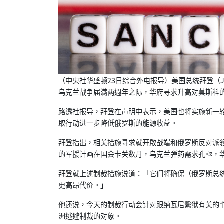
（中央社华盛顿23日综合外电报导）美国总统拜登（Jo
乌克兰战争届满两週年之际，华府寻求升高对莫斯科
路透社报导，拜登在声明中表示，美国也将实施新一
取行动进一步降低俄罗斯的能源收益。
拜登指出，相关措施寻求就开啟战端和俄罗斯反对派
的军援计画在国会卡关数月，乌克兰弹药需求孔亟，
拜登就上述制裁措施说道：「它们将确保（俄罗斯总
更高昂代价。」
他还说，今天的制裁行动会针对跟纳瓦尼繫狱有关的
洲逃避制裁的对象。