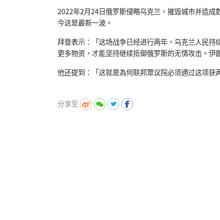
2022年2月24日俄罗斯侵略乌克兰，
摧毁城巿并造成
今这是最新一波。
拜登表示：「这场战争已经进行两年，
乌克兰人民持
更多物资，
才能坚持继续抵御俄罗斯的无情攻击。
伊
他还提到：「
这就是為何联邦眾议院必须通过这项获
分享至