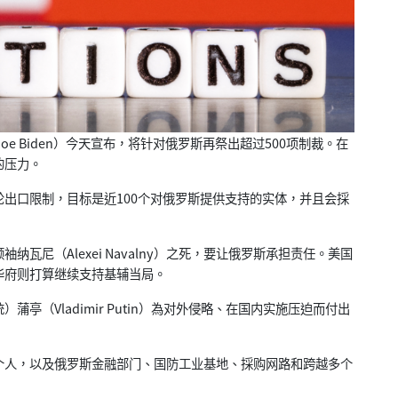
e Biden）今天宣布，将针对俄罗斯再祭出超过500项制裁。
在
的压力。
轮出口限制，
目标是近100个对俄罗斯提供支持的实体，
并且会採
领袖纳瓦尼（
Alexei Navalny）之死，要让俄罗斯承担责任。
美国
华府则打算继续支持基辅当局。
统）蒲亭（
Vladimir Putin）為对外侵略、在国内实施压迫而付出
个人，
以及俄罗斯金融部门、国防工业基地、
採购网路和跨越多个