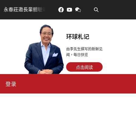
•
驗退休新生活，訂金放得多，月租省更多！
每天多走幾
环球札记
由李先生撰写的新鲜见
闻，每日快览
点击阅读
登录