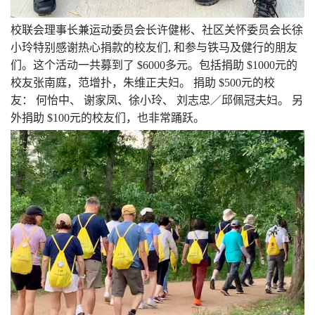
校联会理事长兼运动委员会长许健彬、社区关怀委员会长徐
小玲特别感谢热心捐款的校友们
,
和参与铁马及健行的朋友
们。这个活动一共募到了
$6000
多元。包括捐助
$1000
元的
校友张南庭，范增扑，朱维正夫妇。
捐助
$500
元的校
友：
何怡中、
谢家凤、徐小玲、
刘志忠／邱佩冠夫妇。
另
外捐助
$100
元的校友们，也非常踊跃。