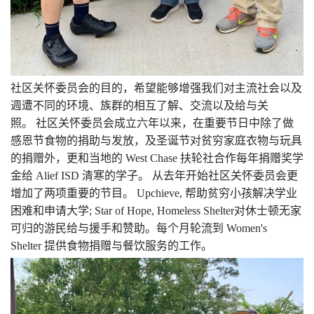
社区关怀委员会的目的，希望能够增强我们对主流社会以及
週遭不同的环境、族群的相互了解、交流以及给与关
照。
社区关怀委员会成立六年以来，在重要节日中除了做
感恩节食物的捐助与发放，及圣诞节对贫穷家庭衣物与玩具
的捐赠外，更和当地的
West Chase
扶轮社合作每年捐赠奖学
金给
Alief ISD
清寒的学子。
从去年开始社区关怀委员会更
增加了两项重要的节目。
Upchieve,
帮助贫穷小孩解决学业
困难和申请大学
;
Star of Hope, Homeless Shelter
对休士顿无家
可归的游民给与援手和赞助。每个月轮流到
Women's
Shelter
提供食物捐赠与餐饮服务的工作。