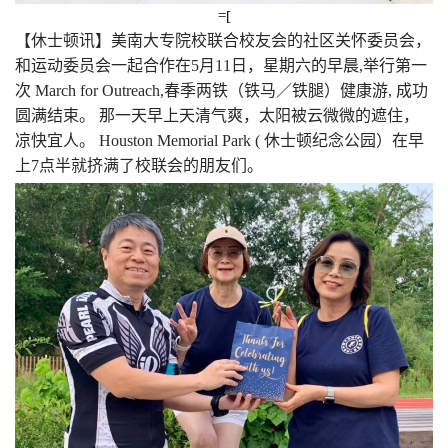
=[
【休士顿讯】美南大专院校联合校友会的社区关怀委员会，
和运动委员会一起合作在
5
月
11
日，星期六的早晨
,
举行第一
次
March for Outreach,
春季两铁（铁马／铁腿）健康游
,
成功
圆满结束。
那一天早上天清气爽，太阳被云微微的遮住，
凉快宜人。
Houston Memorial Park (
休士顿纪念公园）在早
上
7
点半就挤满了校联会的朋友们。