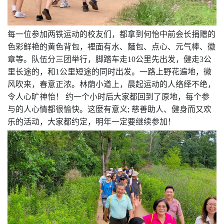
每一位参加两铁运动的校友们，都拿到何怡中前会长捐赠的
色彩鲜艳的黄色背包，裡面有水、麵包、点心、元气棒、徽
章等。队伍分三团举行，脚踏车走
10
公里先出发，健走
3
公
里长途的，和
1
公里短途的同时出发。一路上野花遍地，微
风吹来，春意正浓。林荫小道上，晨起运动的人络绎不绝，
令人心旷神怡！
约一个小时后大家都回到了原地，每个参
与的人心情都很愉快。这麼有意义
;
慈善助人、健身而又欢
乐的活动，大家都约定，明年一定要继续参加！