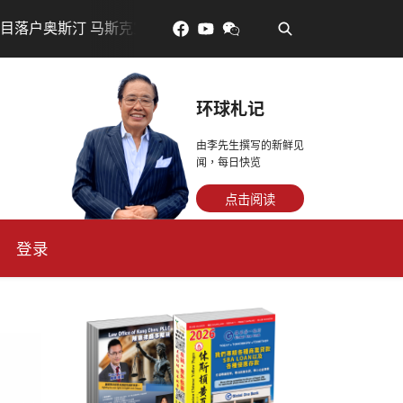
•
斯汀 马斯克宣布投资200亿美元建设AI芯片制造基地
吃對
环球札记
由李先生撰写的新鲜见
闻，每日快览
点击阅读
登录