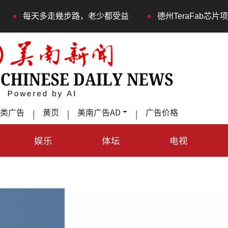
•
多走幾步路，老少都受益
德州TeraFab芯片项目落户奥
类广告
黄页
美南广告AD
广告价格
|
|
|
娱乐
体坛
电视