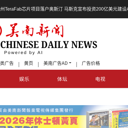
•
目落户奥斯汀 马斯克宣布投资200亿美元建设AI芯片制造基地
类广告
黄页
美南广告AD
广告价格
|
|
|
娱乐
体坛
电视