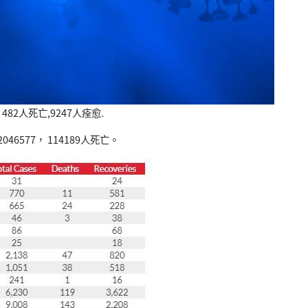
82人死亡,9247人痊愈.
46577， 114189人死亡。