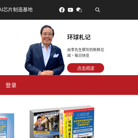
•
吃對了更年輕：花青素如何守住細胞、血管與大腦活力
环球札记
由李先生撰写的新鲜见
闻，每日快览
点击阅读
登录