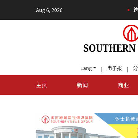
•
Aug 6, 2026
德州TeraFab芯片项
Lang
电子报
分
|
|
主页
新闻
商业