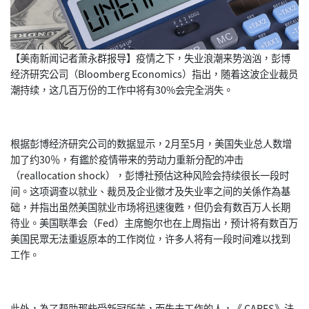
【美南新闻记者萧永群报导】疫情之下，失业浪潮来势汹汹，彭博
经济研究公司（Bloomberg Economics）指出，随着这波企业裁员
潮持续，这几百万份的工作中将有30%会完全消失。
根据彭博经济研究公司的数据显示，2月至5月，美国失业总人数增
加了约30％，有鑑於疫情带来的劳动力重新分配的冲击
（reallocation shock），彭博社预估这种风险会持续很长一段时
间。这项调查以就业、裁员及企业徵才及失业率之间的关係作為基
础，并指出虽然美国就业市场将迅速復甦，但仍会有数百万人长期
待业。美国联準会（Fed）主席鲍尔也在上周指出，预计将有数百万
美国民眾无法重返原本的工作岗位，许多人将有一段时间难以找到
工作。
此外，為了帮助那些受新冠所苦，而失去工作的人，《 CARES》法