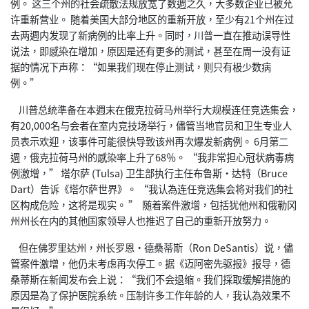
例。 这三个州的社会疏散法规放宽了数週之久，大多数企业已被允
许重新营业。 随着美国大部分地区的重新开放，至少有21个州在过
去两週内发现了新病例的比率上升。同时，川普一直在推动误导性
说法，即感染在增加，原因是还有更多的测试，甚至在周一没有证
据的情况下声称：“如果我们现在停止测试，则只有极少数病
例。”
川普总统準备在本週末在俄克拉荷马州举行大规模连任竞选集会，
有20,000名与会者在室内竞技场举行，儘管当地官员和卫生专业人
员表示欢迎，该事件可能很快导致该州再次爆发新病例。 6月第二
週，俄克拉荷马州的感染率上升了68％。 “我非常担心冠状病毒病
例激增，” 塔尔萨 (Tulsa) 卫生部执行主任布鲁斯•达特（Bruce
Dart）告诉《塔尔萨世界》。 “我认為连任竞选集会将对我们的社
区构成危险，这将是现实。 ” 随着案件激增，包括犹他州和俄勒冈
州州长在内的其他国家领导人也推迟了自己的重新开放努力。
但在佛罗里达州，州长罗恩•德桑蒂斯（Ron DeSantis）说，儘
管案件激增，他仍未考虑再次停工。据《迈阿密先驱报》报导，德
桑蒂斯在新闻发布会上说：“我们不会退缩。我们採取缓解措施的
原因是為了保护医院系统。压制许多工作年龄的人，我认為效果不