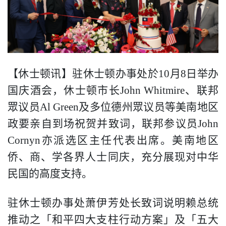
【休士顿讯】驻休士顿办事处於
10
月
8
日举办
国庆酒会，
休士顿市长
John Whitmire
、
联邦
眾议员
Al Green
及多位德州眾议员等美南地区
政要亲自到场祝贺并致词，联邦参议员
John
Cornyn
亦派选区主任代表出席。
美南地区
侨、商、学各界人士同庆，充分展现对中华
民国的高度支持。
驻休士顿办事处萧伊芳处长致词说明赖总统
推动之
「和平四大支柱行动方案」及「五大