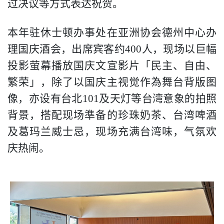
过决议等方式表达祝贺。
本年驻休士顿办事处在亚洲协会德州中心办
理国庆酒会，出席宾客约
400
人，现场以巨幅
投影萤幕播放国庆文宣影片「民主、自由、
繁荣」，除了以国庆主视觉作為舞台背版图
像，亦设有台北
101
及天灯等台湾意象的拍照
背景，搭配现场準备的珍珠奶茶、台湾啤酒
及葛玛兰威士忌，现场充满台湾味，气氛欢
庆热闹。