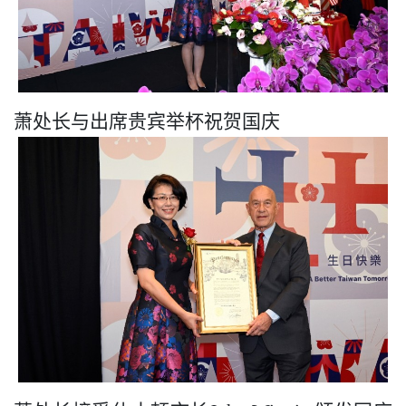
萧处长与出席贵宾举杯祝贺国庆