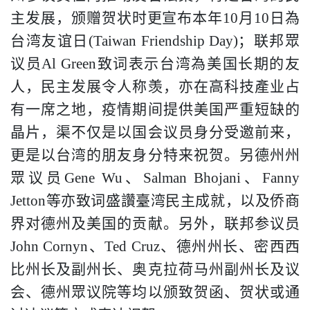
主发展，颁赠贺状时更宣布本年
10
月
10
日為
台湾友谊日
(Taiwan Friendship Day)
；联邦眾
议员
Al Green
致词表示台湾為美国长期的友
人，民主发展令人称羡，亦在高科技產业占
有一席之地，疫情期间提供美国严重短缺的
晶片，渠不仅是以国会议员身分受邀前来，
更是以台湾的朋友身分特来祝贺。另德州州
眾议员
Gene Wu
、
Salman Bhojani
、
Fanny
Jetton
等亦致词盛讚臺湾民主成就，以及侨商
界对德州及美国的贡献。另外，联邦参议员
John Cornyn
、
Ted Cruz
、德州州长、密西西
比州长及副州长、奥克拉荷马州副州长及议
会、德州眾议院等均以颁致
贺函、贺状或通