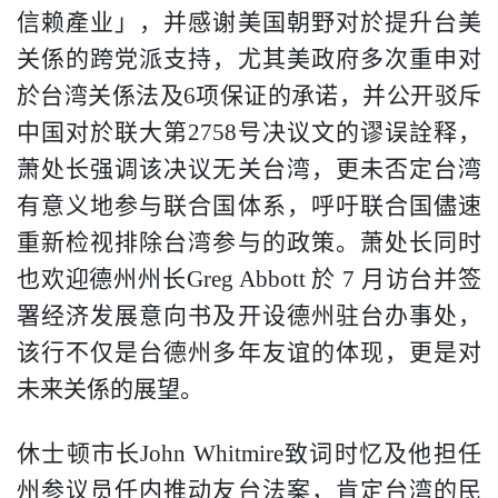
信赖產业」，并感谢美国朝野对於提升台美
关係的跨党派支持，尤其美政府多次重申对
於台湾关係法及
6
项保证的承诺，并公开驳斥
中国对於联大第
2758
号决议文的谬误詮释，
萧处长强调该决议无关台湾，更未否定台湾
有意义地参与联合国体系，呼吁联合国儘速
重新检视排除台湾参与的政策。萧处长同时
也欢迎德州州长
Greg Abbott
於
7
月访台并签
署经济发展意向书及开设德州驻台办事处，
该行不仅是台德州多年友谊的体现，更是对
未来关係的展望。
休士顿市长
John Whitmire
致词时忆及他担任
州参议员任内推动友台法案，肯定台湾的民