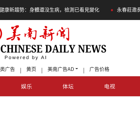
•
病，檢測已看見變化
永春莊邀長輩體驗退休新生活，訂金
类广告
黄页
美南广告AD
广告价格
|
|
|
娱乐
体坛
电视