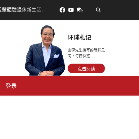
•
放得多，月租省更多！
每天多走幾步路，老少都受益
环球札记
由李先生撰写的新鲜见
闻，每日快览
点击阅读
登录