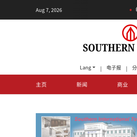
•
Aug 7, 2026
每天多走幾步路，老少都受益
Lang
电子报
分
|
|
主页
新闻
商业