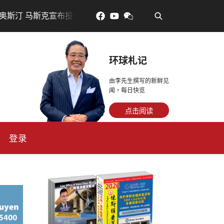
•
亿美元建设AI芯片制造基地
吃對了更年輕：花青素如何守
环球札记
由李先生撰写的新鲜见
闻，每日快览
点击阅读
登录