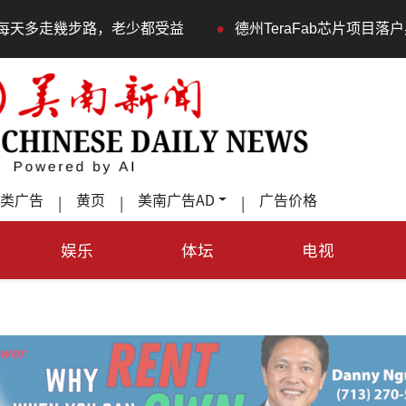
•
德州TeraFab芯片项目落户奥斯汀 马斯克宣布投资200
类广告
黄页
美南广告AD
广告价格
|
|
|
娱乐
体坛
电视