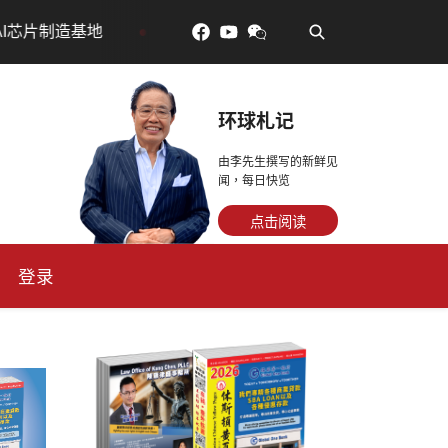
•
對了更年輕：花青素如何守住細胞、血管與大腦活力
眼
环球札记
由李先生撰写的新鲜见
闻，每日快览
点击阅读
登录