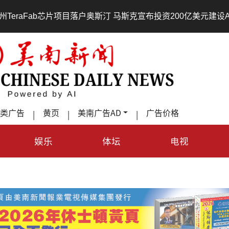
•
户奥斯汀 马斯克宣布投资200亿美元建设AI芯片制造基地
吃
类广告
黄页
美南广告AD
广告价格
|
|
|
娱乐
体坛
电视