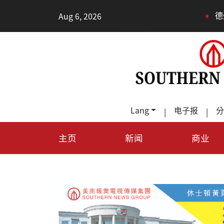
•
Aug 6, 2026
德州TeraFab芯片项目落
Lang
电子报
分
|
|
主页
新闻
商业