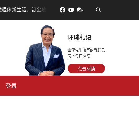
•
訂金放得多，月租省更多！
每天多走幾步路，老少都受
环球札记
由李先生撰写的新鲜见
闻，每日快览
点击阅读
登录