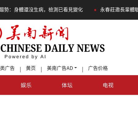
•
還沒生病，檢測已看見變化
永春莊邀長輩體驗退休新生活，
类广告
黄页
美南广告AD
广告价格
|
|
|
娱乐
体坛
电视