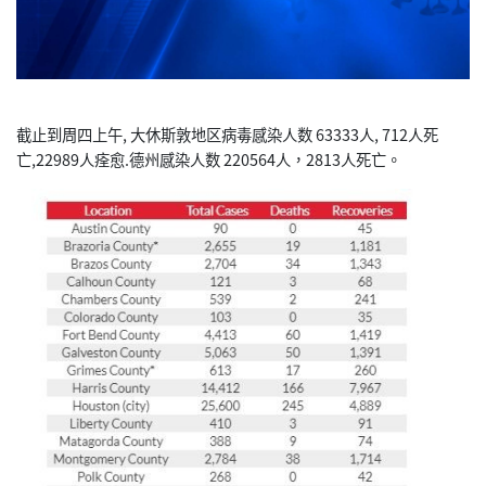
截止到周四上午, 大休斯敦地区病毒感染人数 63333人, 712人死
亡,22989人痊愈.德州感染人数 220564人，2813人死亡。