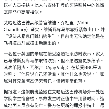
医护人员搀扶。此人与媒体刊登的医院照片中的维斯
瓦库马尔高度相似。
艾哈迈达巴德高级警官维迪·乔杜里（Vidhi
Chaudhary）证实，维斯瓦库马尔靠近紧急出口，并
“设法从紧急门跳出逃生”。目前尚无法确定他是在
飞机撞击前或撞击后跳出的。
一名位于英国的亲属在接受路透社采访时表示，家人
已与维斯瓦库马尔取得联系，但不愿透露更多细节。
其表弟阿杰·瓦尔吉（Ajay Valgi）在接受BBC采访
时称：“他只说自己还活着，其他什么也没说。”家
属对其兄弟阿杰仍无音讯，情绪非常低落。
据报道，这架航班坠毁在艾哈迈达巴德机场外一处医
学院学生宿舍楼，事故发生时正值中午用餐时间，造
成地面人员亦有伤亡。警方在更新的通报中指出，最