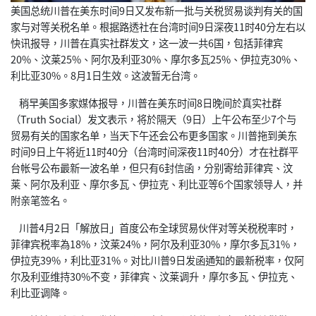
美国总统川普在美东时间9日又发布新一批与关税贸易谈判有关的国
家与对等关税名单。根据路透社在台湾时间9日深夜11时40分左右以
快讯报导，川普在真实社群发文，这一波一共6国，包括菲律宾
20%、汶莱25%、阿尔及利亚30%、摩尔多瓦25%、伊拉克30%、
利比亚30%。8月1日生效。这波暂无台湾。
稍早美国多家媒体报导，川普在美东时间8日晚间於真实社群
（Truth Social）发文表示，将於隔天（9日）上午公布至少7个与
贸易有关的国家名单，当天下午还会公布更多国家。川普拖到美东
时间9日上午将近11时40分（台湾时间深夜11时40分）才在社群平
台帐号公布最新一波名单，但只有6封信函，分别寄给菲律宾、汶
莱、阿尔及利亚、摩尔多瓦、伊拉克、利比亚等6个国家领导人，并
附亲笔签名。
川普4月2日「解放日」首度公布全球贸易伙伴对等关税税率时，
菲律宾税率為18%，汶莱24%，阿尔及利亚30%，摩尔多瓦31%，
伊拉克39%，利比亚31%。对比川普9日发函通知的最新税率，仅阿
尔及利亚维持30%不变，菲律宾、汶莱调升，摩尔多瓦、伊拉克、
利比亚调降。