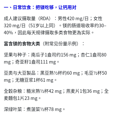
一、日常饮食：把镁吃够，让钙用对
成人建议摄取量（RDA）：男性420 mg/日；女性
320 mg/日（51岁以上同）。镁的肠道吸收率约30–
40%，因此每天规律摄取多类食物更為实际。
富含镁的食物大类
（附常见份量示例）：
坚果与种子：南瓜子1盎司约156 mg；杏仁1盎司80
mg；奇亚籽1盎司111 mg。
豆类与大豆製品：黑豆熟½杯约60 mg；毛豆½杯50
mg；无糖豆浆1杯61 mg。
全穀杂粮：糙米熟½杯42 mg；燕麦片1包36 mg；全
麦麵包1片23 mg。
深绿叶菜：煮菠菜½杯78 mg。