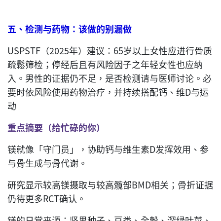
五、检测与药物：该做的别漏做
USPSTF（2025年）建议：65岁以上女性应进行骨质
疏鬆筛检；停经后且有风险因子之年轻女性也应纳
入。男性的证据仍不足，是否检测请与医师讨论。必
要时依风险使用药物治疗，并持续搭配钙、维D与运
动
重点摘要（给忙碌的你）
镁就像「守门员」，协助钙与维生素D发挥效用、参
与骨生成与骨代谢。
研究显示较高镁摄取与较高髖部BMD相关；骨折证据
仍待更多RCT确认。
镁的日常来源：坚果种子、豆类、全穀、深绿叶菜、