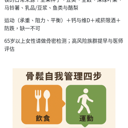
马铃薯、乳品/豆浆、鱼类与酪梨
运动（承重、阻力、平衡）＋钙与维D＋戒菸限酒＋
防跌，缺一不可
65岁以上女性请做骨密检测；高风险族群提早与医师
评估