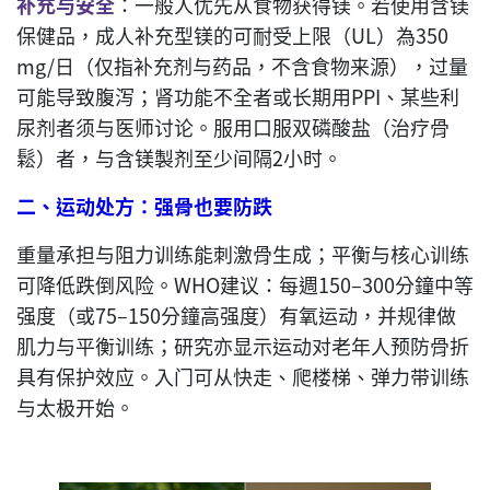
补充与安全
：一般人优先从食物获得镁。若使用含镁
保健品，成人补充型镁的可耐受上限（UL）為350
mg/日（仅指补充剂与药品，不含食物来源），过量
可能导致腹泻；肾功能不全者或长期用PPI、某些利
尿剂者须与医师讨论。服用口服双磷酸盐（治疗骨
鬆）者，与含镁製剂至少间隔2小时。
二、运动处方：强骨也要防跌
重量承担与阻力训练能刺激骨生成；平衡与核心训练
可降低跌倒风险。WHO建议：每週150–300分鐘中等
强度（或75–150分鐘高强度）有氧运动，并规律做
肌力与平衡训练；研究亦显示运动对老年人预防骨折
具有保护效应。入门可从快走、爬楼梯、弹力带训练
与太极开始。