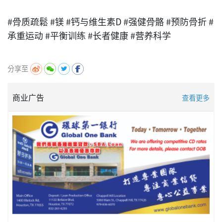
#骨质疏鬆 #镁 #钙与维生素D #强健骨骼 #预防骨折 #
承重运动 #平衡训练 #长者健康 #营养科学
分享至
商业广告
查看更多