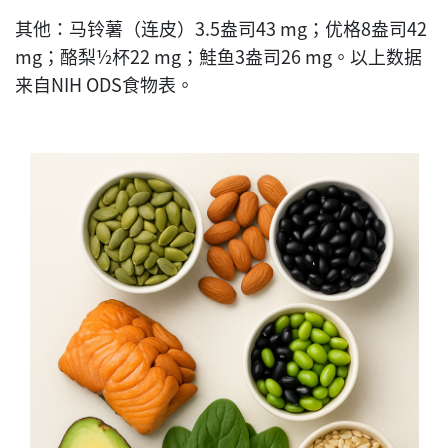
其他：马铃薯（连皮）3.5盎司43 mg；优格8盎司42
mg；酪梨½杯22 mg；鮭鱼3盎司26 mg。以上数据
来自NIH ODS食物表。