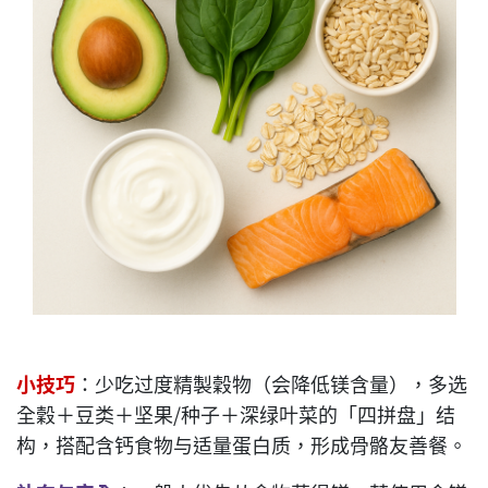
小技巧
：少吃过度精製穀物（会降低镁含量），多选
全穀＋豆类＋坚果/种子＋深绿叶菜的「四拼盘」结
构，搭配含钙食物与适量蛋白质，形成骨骼友善餐。