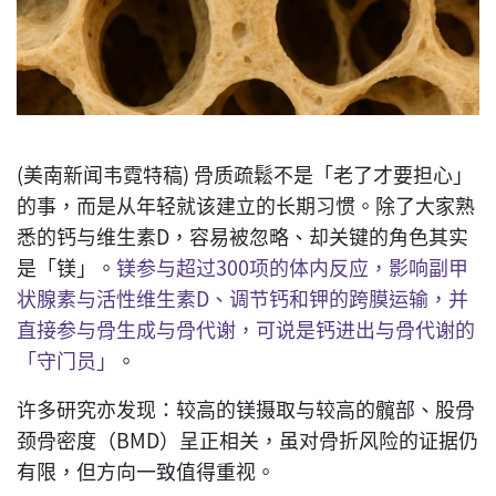
(美南新闻韦霓特稿) 骨质疏鬆不是「老了才要担心」
的事，而是从年轻就该建立的长期习惯。除了大家熟
悉的钙与维生素D，容易被忽略、却关键的角色其实
是「镁」。
镁参与超过300项的体内反应，影响副甲
状腺素与活性维生素D、调节钙和钾的跨膜运输，并
直接参与骨生成与骨代谢，可说是钙进出与骨代谢的
「守门员」
。
许多研究亦发现：较高的镁摄取与较高的髖部、股骨
颈骨密度（BMD）呈正相关，虽对骨折风险的证据仍
有限，但方向一致值得重视。