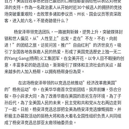
百万，美国百姓寧愿把自己最后的口粮钱都要捐给他以表达对杨安
泽的支持。作為一名政治素人从开始时近30个候选人的拥挤的竞技
场突破重重艰险，击败眾多诸如参议员、州长、国会议员等资深政
客，进入前六名。不是奇跡是什么？
杨安泽带领竞选团队，一路披荆斩棘，逆势上升，突破媒体封
锁和世人偏见，从”人性至上”出发，走在”不左，不右，向前
进！”的团结之旅，访贫问苦，推广”自由红利”的济世良方。吸
引了全国各地各族裔人民的热爱，形成了美国竞选歷史上独一无二
的Yang Gang(杨帮)义工集团军，在全美开花，以令人目不暇接的创
意，丰富多彩的助选活动，渐渐吸引了媒体和主流社会的关註，越
来越多的人加入杨帮，以拥有杨帮身份為荣。
在这场杨安泽带领的以竞选总统推动”经济改革救美国”
的”杨务运动”中，在美华华裔首次空前团结，摈弃前嫌，弥合分
裂。存小异求大同，為了改善华裔在美国的恶劣生存环境，為了子
孙后代，為了全美国人民的未来，民主党和共和党从左右两边走到
了一起。日前，杨安泽竞选总部把全美為杨安泽竞选慷慨捐款，并
积极主办募款活动的挺杨大将和各大着名全国性组织负责人共同组
成了杨安泽竞选总部亚太裔领袖委员会。