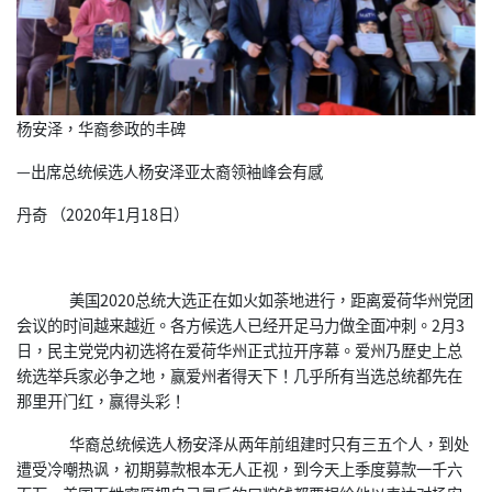
杨安泽，华裔参政的丰碑
—出席总统候选人杨安泽亚太裔领袖峰会有感
丹奇 （2020年1月18日）
美国2020总统大选正在如火如荼地进行，距离爱荷华州党团
会议的时间越来越近。各方候选人已经开足马力做全面冲刺。2月3
日，民主党党内初选将在爱荷华州正式拉开序幕。爱州乃歷史上总
统选举兵家必争之地，赢爱州者得天下！几乎所有当选总统都先在
那里开门红，赢得头彩！
华裔总统候选人杨安泽从两年前组建时只有三五个人，到处
遭受冷嘲热讽，初期募款根本无人正视，到今天上季度募款一千六