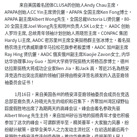
来自美国着名团体CLUSA的创始人Andy Chau主席，
APAPA创始人CC Yin主席贤伉儷，APAPA 全国主席Ken Fong博士，
APAPA 副主席Albert Wong先生，全国总裁Victoria Li贤伉儷，80-
20 全国主席Joel Wong先生和明州负责人SK Lo女士， AADC 创始
人罗玲主席, 总统青年领袖计划创始人燕晓哲主席，CONPAC 集团
Hardy Li主席, AADC 密苏里州主席全美挺杨群主张冰博士，着名挺
杨农场主代表威斯康辛马拉松花旗参老板姜博，AADC 加州副主席
Ray Hing 贤伉儷，AADC 俄亥俄州副主席Xiaojie Zavon女士, 内华
达华协理事Joy Guo，加州大学商学院挺杨大将杨百彦博士，德州
达拉斯挺杨大将成功企业家Ben Jia，和Jack 高，等近25名為杨安
泽竞选作出突出贡献的领袖们获得由杨安泽签名颁发的入选亚裔领
袖委员会证书！
1月16日，来自美国各州的杨安泽亚裔领袖委员会成员在竞选
总部亚裔负责人孙晓光先生的组织和召集下，齐聚加州湾区绿野仙
踪度假胜地出席了為期两天的高峰会议。峰会由着名参政先驱
Albert Wong 先生主持，来自加州矽谷当地的挺杨青年才俊也积极
参加了这次的峰会。可谓群贤毕至，精英薈萃。大家脑力风暴，纷
纷献计献策。欲举全美华人之力发动主流社区，在初选前最后两个
星期助力杨安泽竞选创造奇跡。推动华裔参政，造福美国人民！