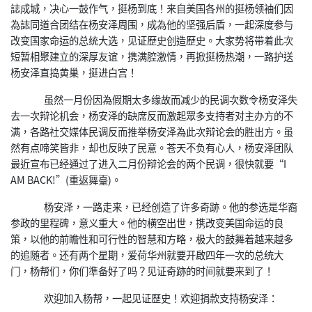
誌成城，决心一鼓作气，挺杨到底！来自美国各州的挺杨领袖们因
為誌同道合团结在杨安泽周围，成為他的坚强后盾，一起深度参与
改变国家命运的总统大选，见证歷史创造歷史。大家势将带着此次
短暂相聚建立的深厚友谊，携满腔激情，再掀挺杨热潮，一路护送
杨安泽直捣黄巢，挺进白宫！
虽然一月份因為假期太多缘故而减少的民调次数令杨安泽失
去一次辩论机会，杨安泽的缺席反而激起眾多支持者对主办方的不
满，各路社交媒体民调反而推举杨安泽為此次辩论会的胜出方。虽
然有点啼笑皆非，却也反映了民意。苍天不负有心人，杨安泽团队
最近宣布已经通过了进入二月份辩论会的两个民调，很快就要“I
AM BACK!”(重返舞臺)。
杨安泽，一路走来，已经创造了许多奇跡。他的参选是华裔
参政的里程碑，意义重大。他的横空出世，携改变美国命运的良
策，以他的前瞻性和可行性的智慧和方略，极大的鼓舞着越来越多
的追随者。还有两个星期，爱荷华州就要开啟四年一次的总统大
门，杨帮们，你们準备好了吗？见证奇跡的时间就要来到了！
欢迎加入杨帮，一起见证歷史！欢迎捐款支持杨安泽：