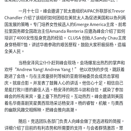
一月十七日，峰会邀请了犹太裔组织AIPAC外联部长Trevor
Chandler 介绍了该组织如何团结在美犹太人為促进美国和以色列两
国发展的策略。专门培养女性候选人的Emerge America主席、前希
拉里国务卿全国政治主任Amanda Renteria 应邀為峰会介绍了如何
培训了4000女性投身竞选的经验。 CLUSA 创始人Sandy Chau主席
身穿杨帮T恤，讲述华裔参政的艰苦歷程，鼓励大家积极挺杨，造福
全美人民。
当杨安泽风尘仆仆赶到峰会现场，会场爆发出热烈的掌声和
欢呼“Andrew Yang! Andrew Yang！” 他以欢快的步伐，跳跃着
跑进了会场。与在主席臺排列等候的亚裔领袖委员会成员击掌相
庆。就座合影。并发表了鼓舞人心的讲话。他信心十足，相信自己
是能打败川普的最佳人选。杨安泽的刚昂斗誌和自信，感染了参加
峰会的所有来宾，臺上臺下热烈呼应。互动热烈。峰会邀请到美国
着名华裔喜剧笑星黄西现场采访杨安泽。杨的睿智，机敏，与黄西
的幽默风趣交相辉映，把峰会推向高潮。
随后，竞选团队各部门负责人向峰会做了竞选进程的简报，
详细介绍了目前的有利态势和所需要的支持。与会者群情激昂，眾