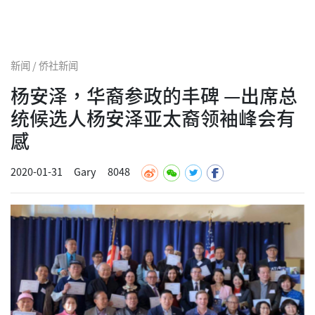
新闻 / 侨社新闻
杨安泽，华裔参政的丰碑 —出席总
统候选人杨安泽亚太裔领袖峰会有
感
2020-01-31
Gary
8048