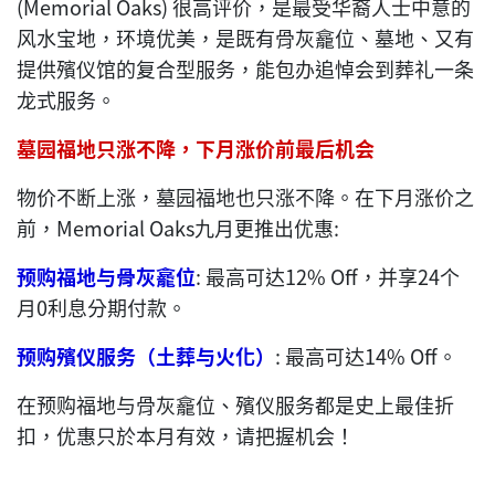
(Memorial Oaks) 很高评价，是最受华裔人士中意的
风水宝地，环境优美，是既有骨灰龕位、墓地、又有
提供殯仪馆的复合型服务，能包办追悼会到葬礼一条
龙式服务。
墓园福地只涨不降，下月涨价前最后机会
物价不断上涨，墓园福地也只涨不降。在下月涨价之
前，Memorial Oaks九月更推出优惠:
预购福地与骨灰龕位
: 最高可达12% Off，并享24个
月0利息分期付款。
预购殯仪服务（土葬与火化）
: 最高可达14% Off。
在预购福地与骨灰龕位、殯仪服务都是史上最佳折
扣，优惠只於本月有效，请把握机会！