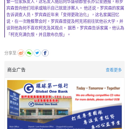
繫一位家族友人，
这名友人随后向华盛顿郡警长办公室通报，
称罗
宾森曾向他们坦承或暗示自己就是涉案人。 他还说，罗宾森的家属
告诉调查人员，罗宾森近年来「
变得更政治化」，这名家属回忆
说，在一次晚餐聚会时，
罗宾森曾提及柯克将前往犹他谷大学，
并
谈到他為何不喜欢柯克及其观点。 据悉，罗宾森告诉家属，他认為
「柯克充满仇恨，并且散布仇恨」。
分享至
商业广告
查看更多