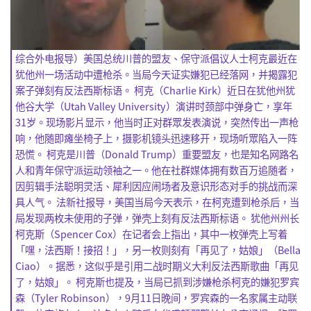
综合外电报导）美国总统川普的盟友、
保守派倡议人士柯克最近在
犹他州一场活动中遭枪杀。
当局今天证实嫌犯已经落网，并揭露犯
案子弹刻有反法西斯标语。 柯克（Charlie Kirk）近日在犹他州犹
他谷大学（Utah Valley University）演讲时颈部中弹身亡，享年
31岁。
现场影片显示，他当时正对群眾发表演说，突然传出一声枪
响，
他随即瘫坐椅子上，摄影机镜头迅速移开，现场听眾陷入一阵
恐慌。 柯克是川普（Donald Trump）重要盟友，
也是知名网路名
人和青年保守派运动领袖之一。
他在社群媒体拥有数百万追随者，
因剪辑手法聪明灵活、
犀利因应闹场者及意识形态对手的挑战而深
具人气。 法新社报导，美国当局今天表示，在柯克遭到枪杀后，
当
局发现两枚未使用的子弹，弹壳上刻有反法西斯标语。 犹他州州长
柯克斯（Spencer Cox）在记者会上指出，其中一枚弹壳上写着
「嘿，法西斯！
接招！」，另一枚则刻有「再见了，姑娘」（Bella
Ciao）。据悉，这似乎是引用二战时期义大利反法西斯歌曲「
再见
了，姑娘」。 柯克斯也提及，当局已抓到涉嫌枪杀柯克的嫌犯罗宾
森（Tyler Robinson），9月11日晚间，
罗宾森的一名家属主动联