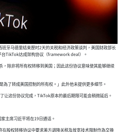
西班牙马德里结束歷时2天的关税和经济政策谈判，
美国财政部长
TikTok达成架构协
议（framework deal）。
杀，
除非将所有权转移到美国；因此这份协议意味使其能够继续
是為了转成美国控制的所有权。」此外他未提供更多细节。
，為了让这份协议完成，
TikTok原本的最后期限可能会稍微延后。
国国家主席习近平将在19日通话。
弃在股权转移协议中要求美方调降关税及放宽技术限制作
為交换