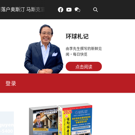
•
斯克宣布投资200亿美元建设AI芯片制造基地
吃對了更年輕
环球札记
由李先生撰写的新鲜见
闻，每日快览
点击阅读
登录