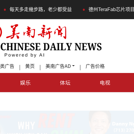
•
步路，老少都受益
德州TeraFab芯片项目落户奥斯汀 马
类广告
黄页
美南广告AD
广告价格
|
|
|
娱乐
体坛
电视