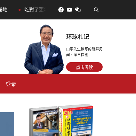
•
對了更年輕：花青素如何守住細胞、血管與大腦活力
眼
环球札记
由李先生撰写的新鲜见
闻，每日快览
点击阅读
登录