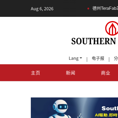
•
Aug 6, 2026
德州TeraFab芯片项目落
Lang
电子报
分
|
|
主页
新闻
商业