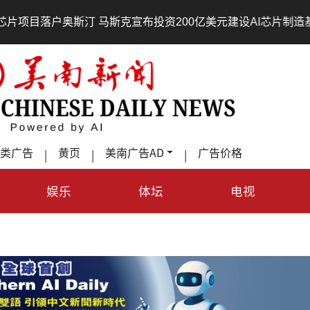
•
户奥斯汀 马斯克宣布投资200亿美元建设AI芯片制造基地
吃
类广告
黄页
美南广告AD
广告价格
|
|
|
娱乐
体坛
电视