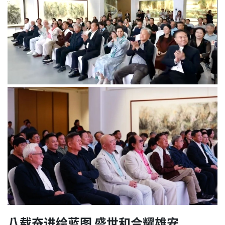
八载奋进绘蓝图 盛世和合耀雄安