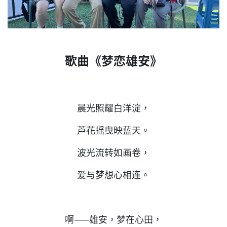
歌曲《梦恋雄安》
晨光照耀白洋淀，
芦花摇曳映蓝天。
波光流转如画卷，
爱与梦想心相连。
啊——雄安，梦在心田，