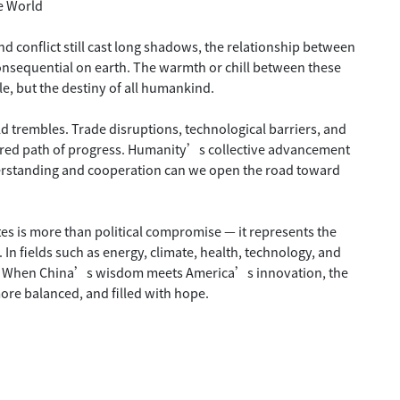
e World
 conflict still cast long shadows, the relationship between
onsequential on earth. The warmth or chill between these
le, but the destiny of all humankind.
 trembles. Trade disruptions, technological barriers, and
hared path of progress. Humanity’s collective advancement
derstanding and cooperation can we open the road toward
es is more than political compromise — it represents the
 In fields such as energy, climate, health, technology, and
ies. When China’s wisdom meets America’s innovation, the
more balanced, and filled with hope.