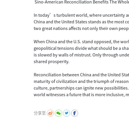
Sino-American Reconciliation Benefits The Whol
In today’s turbulent world, where uncertainty and
China and the United States stands as the most c
two great nations affects not only their own peop
When China and the U.S. stand opposed, the world
geopolitical tensions divide what should be a s
is slowed by walls of mistrust. Only through un
shared prosperity.
Reconciliation between China and the United Stat
maturity of civilization and the triumph of reason.
culture, partnerships can ignite new possibilit
world witnesses a future that is more inclusive, 
分享至