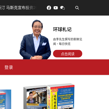
•
200亿美元建设AI芯片制造基地
吃對了更年輕：花青素如
环球札记
由李先生撰写的新鲜见
闻，每日快览
点击阅读
登录