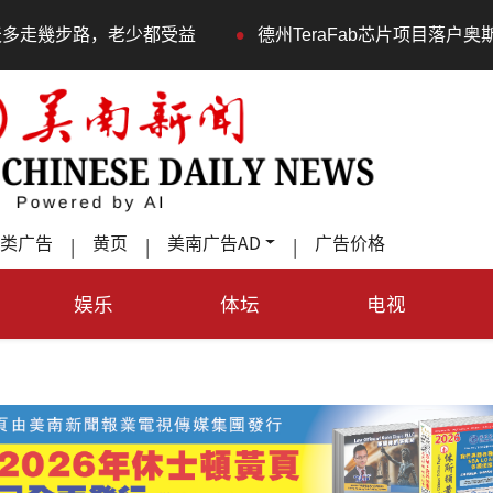
•
都受益
德州TeraFab芯片项目落户奥斯汀 马斯克宣布投资
类广告
黄页
美南广告AD
广告价格
|
|
|
娱乐
体坛
电视