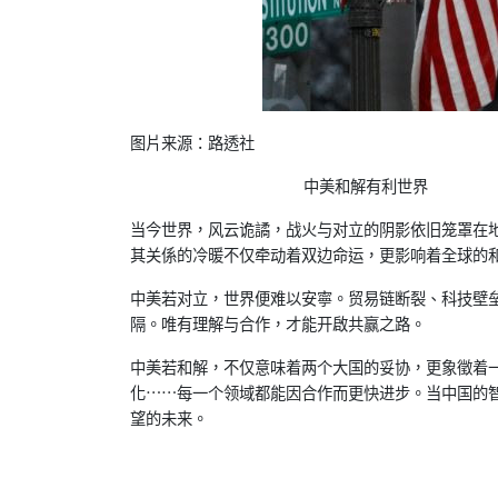
图片来源：路透社
中美和解有利世界
当今世界，风云诡譎，战火与对立的阴影依旧笼罩在
其关係的冷暖不仅
牵动着双边命运，更影响着全球的
中美若对立，世界便难以安寧。贸易链断裂、科技壁
隔。唯有理解与合作
，才能开啟共赢之路。
中美若和解，不仅意味着两个大国的妥协，更象徵着
化……每一个领域都能
因合作而更快进步。当中国的
望的未来。