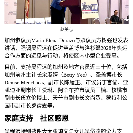
赵美心
加州参议员Maria Elena Durazo与眾议员方树强也发表
讲话，强调吴程远在促进圣盖博与洛杉磯2028年奥运
合作方面的远见与行动，将使区内小型企业受惠。
目前，支持吴程远的加州及地方官员近三十位，包括
加州前州主计长余淑婷（Betty Yee）、圣盖博市长
Denise Menchaca、副市长陈履正、市议员丁言愉、亚
凯迪亚副市长王爱琳、阿罕布拉市议员王楠、核桃市
副市长伍立伦博士、天普市副市长文尚丞、蒙特利公
园市副市长罗霈霆等。
家庭支持 社区感恩
吴程远特别感谢太太张琼文与女儿吴岱凌的全力支