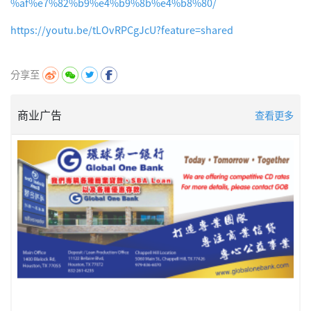
%af%e7%82%b9%e4%b9%8b%e4%b8%80/
https://youtu.be/tLOvRPCgJcU?feature=shared
分享至
商业广告
查看更多