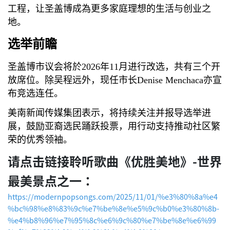
工程，让圣盖博成為更多家庭理想的生活与创业之
地。
选举前瞻
圣盖博市议会将於2026年11月进行改选，共有三个开
放席位。除吴程远外，现任市长Denise Menchaca亦宣
布竞选连任。
美南新闻传媒集团表示，将持续关注并报导选举进
展，鼓励亚裔选民踊跃投票，用行动支持推动社区繁
荣的优秀领袖。
请点击链接聆听歌曲《优胜美地》-世界
最美景点之一：
https://modernpopsongs.com/2025/11/01/%e3%80%8a%e4
%bc%98%e8%83%9c%e7%be%8e%e5%9c%b0%e3%80%8b-
%e4%b8%96%e7%95%8c%e6%9c%80%e7%be%8e%e6%99