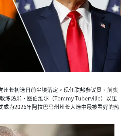
党州长初选日前尘埃落定。现任联邦参议员、前奥
榄球教练汤米·图伯维尔（Tommy Tuberville）以压
成为2026年阿拉巴马州州长大选中最被看好的热