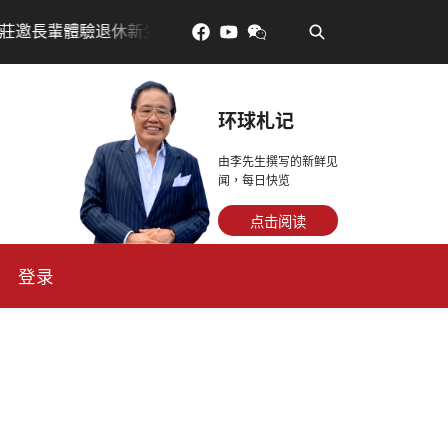
•
生活，訂金放得多，月租省更多！
每天多走幾步路，老
环球札记
由李先生撰写的新鲜见
闻，每日快览
点击阅读
登录