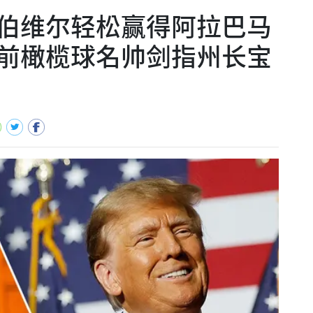
伯维尔轻松赢得阿拉巴马
前橄榄球名帅剑指州长宝