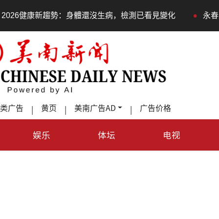
•
：身體還沒生病，檢測已看見變化
永春莊邀長輩體驗退休新
类广告
黄页
美南广告AD
广告价格
|
|
|
娱乐
体坛
电视