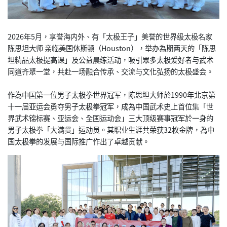
2026年5月，享誉海内外、有「太极王子」美誉的世界级太极名
家
陈思坦大师 亲临美国休斯顿（Houston），举办為期两天的「陈思
坦精品
太极提高课」及公益晨练活动，吸引眾多太极爱好者与武术
同道齐聚
一堂，共赴一场融合传承、交流与文化弘扬的太极盛会。
作為中国第一位男子太极拳世界冠军，陈思坦大师於1990年北京
第
十一届亚运会勇夺男子太极拳冠军，成為中国武术史上首位集「
世
界武术锦标赛、亚运会、全国运动会」三大顶级赛事冠军於一身的
男子太极拳「大满贯」运动员。其职业生涯共荣获32枚金牌，為中
国太极拳的发展与国际推广作出了卓越贡献。