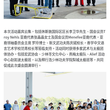
本次活动嘉宾云集，包括休斯敦国际区区长李卫华先生、国会议员T
roy Nehls 亚裔代表张晶晶女士及国会议员Menefee亚裔代表，亚
裔领袖
委员会主席 罗玲博士、新文武功夫陈庆斌校长，善学中文语
言艺术学校范青校长
等蒞临支持。活动同时获得多家武术与太极团
体协办，
包括宏武协会、少林寺文化中心、燕梅太极队、Alief 活动
中心赵如波太极班，以及释行浩少林功夫学院梨城太极班等，共
同
促成此次盛会圆满举行。