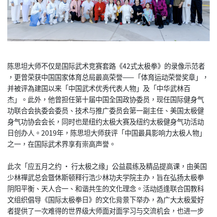
陈思坦大师不仅是国际武术竞赛套路《42式太极拳》的录像示范者
，更曾荣获中国国家体育总局最高荣誉——「体育运动荣誉奖章」，
并被评為建国以来「中国武术优秀代表人物」及「中华武林百
杰」。
此外，他曾担任第十届中国全国政协委员，现任国际健身气
功联合会
执委会委员、技术与推广委员会第一副主任、
美国太极健
身气功协会会长，同时也是纽约太极大赛及纽约太极健身
气功活动
日创办人。2019年，陈思坦大师获评「
中国最具影响力太极人物」
之一，在国际武术界享有崇高声誉。
此次「应五月之约 · 行太极之缘」公益晨练及精品提高课，由美国
少林禪武总会暨休斯顿
释行浩少林功夫学院主办，旨在弘扬太极拳
阴阳平衡、天人合一、
和谐共生的文化理念。活动适逢联合国教科
文组织倡导《
国际太极拳日》的文化背景下举办，為广大太极爱好
者提供了一次难
得的世界级大师面对面学习与交流机会，
也进一步