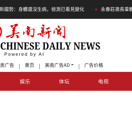
•
沒生病，檢測已看見變化
永春莊邀長輩體驗退休新生活，
类广告
黄页
美南广告AD
广告价格
|
|
|
娱乐
体坛
电视