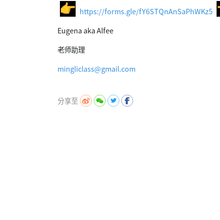
https://forms.gle/
fY6STQnAnSaPhWKz5
Eugena aka Alfee
老师助理
mingliclass@gmail.com
分享至