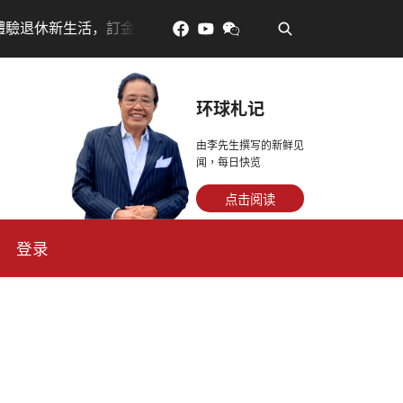
•
訂金放得多，月租省更多！
每天多走幾步路，老少都受
环球札记
由李先生撰写的新鲜见
闻，每日快览
点击阅读
登录