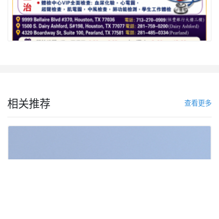
相关推荐
查看更多
川普驳斥缺弹药！呛追查「叛国洩密者」