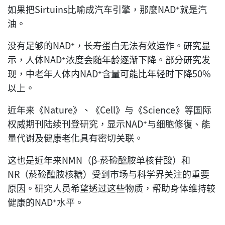
如果把Sirtuins比喻成汽车引擎，那麼NAD⁺就是汽
油。
没有足够的NAD⁺，长寿蛋白无法有效运作。研究显
示，人体NAD⁺浓度会随年龄逐渐下降。部分研究发
现，中老年人体内NAD⁺含量可能比年轻时下降50%
以上。
近年来《Nature》、《Cell》与《Science》等国际
权威期刊陆续刊登研究，显示NAD⁺与细胞修復、能
量代谢及健康老化具有密切关联。
这也是近年来NMN（β-菸硷醯胺单核苷酸）和
NR（菸硷醯胺核糖）受到市场与科学界关注的重要
原因。研究人员希望透过这些物质，帮助身体维持较
健康的NAD⁺水平。