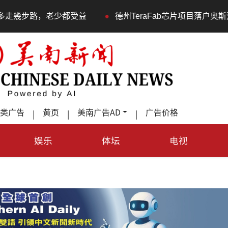
•
德州TeraFab芯片项目落户奥斯汀 马斯克宣布投资200
类广告
黄页
美南广告AD
广告价格
|
|
|
娱乐
体坛
电视