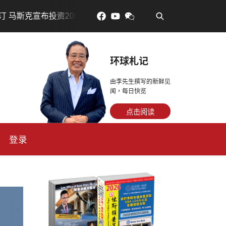
•
亿美元建设AI芯片制造基地
吃對了更年輕：花青素如何守住
环球札记
由李先生撰写的新鲜见
闻，每日快览
点击阅读
登录