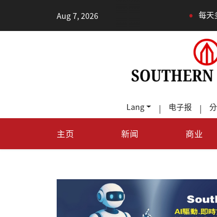
•
Aug 7, 2026
每天多走幾步路，老少都受益
Lang
电子报
分
|
|
主页
新闻
商业