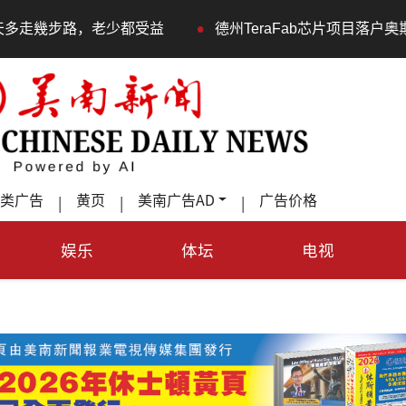
•
都受益
德州TeraFab芯片项目落户奥斯汀 马斯克宣布投
类广告
黄页
美南广告AD
广告价格
|
|
|
娱乐
体坛
电视