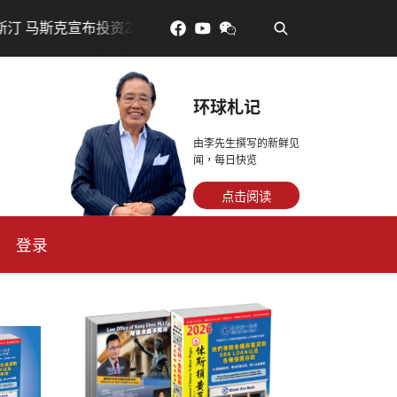
•
资200亿美元建设AI芯片制造基地
吃對了更年輕：花青素
环球札记
由李先生撰写的新鲜见
闻，每日快览
点击阅读
登录