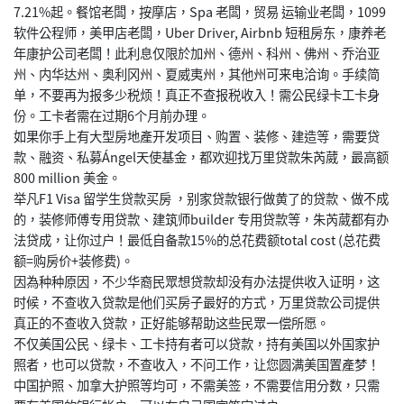
7.21%起。餐馆老闆，按摩店，Spa 老闆，贸易 运输业老闆，1099
软件公程师，美甲店老闆，Uber Driver, Airbnb 短租房东，康养老
年康护公司老闆！此利息仅限於加州、德州、科州、佛州、乔治亚
州、内华达州、奥利冈州、夏威夷州，其他州可来电洽询。手续简
单，不要再为报多少税烦！真正不查报税收入！需公民绿卡工卡身
份。工卡者需在过期6个月前办理。
如果你手上有大型房地產开发项目、购置、装修、建造等，需要贷
款、融资、私募Ángel天使基金，都欢迎找万里贷款朱芮葳，最高额
800 million 美金。
举凡F1 Visa 留学生贷款买房 ，别家贷款银行做黄了的贷款、做不成
的，装修师傅专用贷款、建筑师builder 专用贷款等，朱芮葳都有办
法贷成，让你过户！最低自备款15%的总花费额total cost (总花费
额=购房价+装修费)。
因為种种原因，不少华裔民眾想贷款却没有办法提供收入证明，这
时候，不查收入贷款是他们买房子最好的方式，万里贷款公司提供
真正的不查收入贷款，正好能够帮助这些民眾一偿所愿。
不仅美国公民、绿卡、工卡持有者可以贷款，持有美国以外国家护
照者，也可以贷款，不查收入，不问工作，让您圆满美国置產梦！
中国护照、加拿大护照等均可，不需美签，不需要信用分数，只需