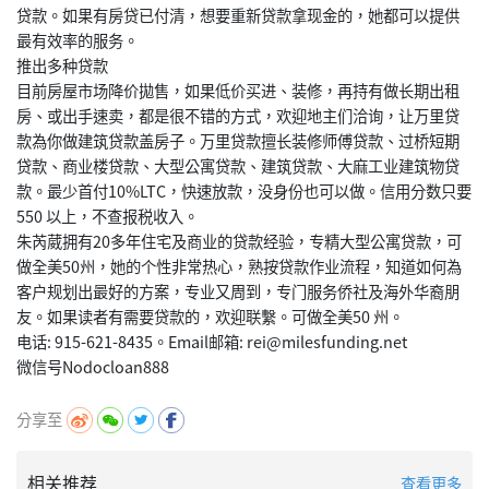
贷款。如果有房贷已付清，想要重新贷款拿现金的，她都可以提供
最有效率的服务。
推出多种贷款
目前房屋市场降价拋售，如果低价买进、装修，再持有做长期出租
房、或出手速卖，都是很不错的方式，欢迎地主们洽询，让万里贷
款為你做建筑贷款盖房子。万里贷款擅长装修师傅贷款、过桥短期
贷款、商业楼贷款、大型公寓贷款、建筑贷款、大麻工业建筑物贷
款。最少首付10%LTC，快速放款，没身份也可以做。信用分数只要
550 以上，不查报税收入。
朱芮葳拥有20多年住宅及商业的贷款经验，专精大型公寓贷款，可
做全美50州，她的个性非常热心，熟按贷款作业流程，知道如何為
客户规划出最好的方案，专业又周到，专门服务侨社及海外华裔朋
友。如果读者有需要贷款的，欢迎联繫。可做全美50 州。
电话: 915-621-8435。Email邮箱: rei@milesfunding.net
分享至
相关推荐
查看更多