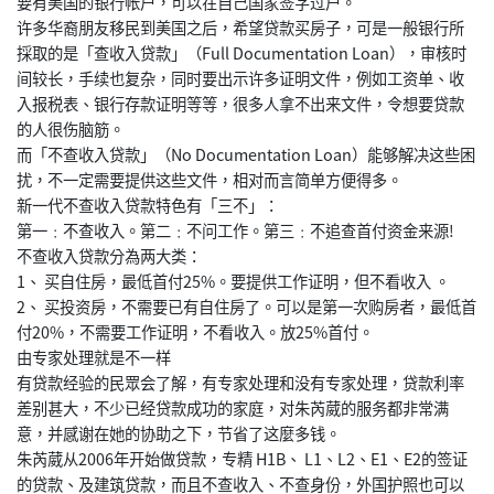
要有美国的银行帐户，可以在自己国家签字过户。
许多华裔朋友移民到美国之后，希望贷款买房子，可是一般银行所
採取的是「查收入贷款」（Full Documentation Loan），审核时
间较长，手续也复杂，同时要出示许多证明文件，例如工资单、收
入报税表、银行存款证明等等，很多人拿不出来文件，令想要贷款
的人很伤脑筋。
而「不查收入贷款」（No Documentation Loan）能够解决这些困
扰，不一定需要提供这些文件，相对而言简单方便得多。
新一代不查收入贷款特色有「三不」：
第一﹕不查收入。第二﹕不问工作。第三﹕不追查首付资金来源!
不查收入贷款分為两大类：
1、 买自住房，最低首付25%。要提供工作证明，但不看收入 。
2、 买投资房，不需要已有自住房了。可以是第一次购房者，最低首
付20%，不需要工作证明，不看收入。放25%首付。
由专家处理就是不一样
有贷款经验的民眾会了解，有专家处理和没有专家处理，贷款利率
差别甚大，不少已经贷款成功的家庭，对朱芮葳的服务都非常满
意，并感谢在她的协助之下，节省了这麼多钱。
朱芮葳从2006年开始做贷款，专精 H1B、 L1、L2、E1、E2的签证
的贷款、及建筑贷款，而且不查收入、不查身份，外国护照也可以