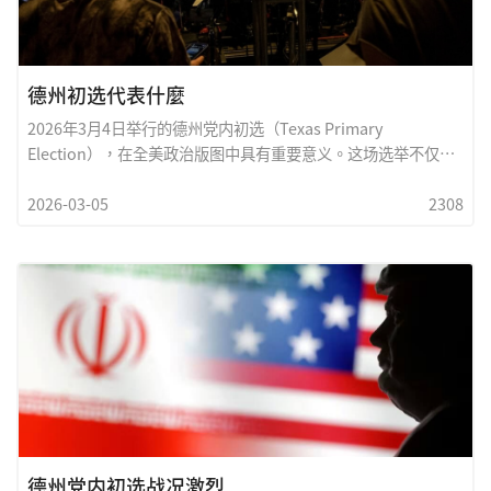
国政治焦点，移民政策与边境执法更是左右国内政治风向的重要
议题。因此，新任部长的人选，也将在未来政策方向上扮演重要
角色。对特朗普而言，这次撤换不仅是一项行政人事调整，也象
徵其政府希望在国家安全与边境管理上展现更强硬与更有效率的
德州初选代表什麼
政策执行。至於新任人选能否在复杂的政治与安全环境中稳住局
2026年3月4日举行的德州党内初选（Texas Primary
势，仍有待时间检验。华盛顿的政治舞台向来波涛汹涌
Election），在全美政治版图中具有重要意义。这场选举不仅是
各政党内部选出候选人的程序，更是观察美国政治风向与未来政
2026-03-05
2308
策走向的重要指标。首先，德州初选的主要目的，是由各政党选
出代表参加11月大选的正式候选人。在美国的选举制度中，两大
主要政党&mdash;&mdash;Republican Party与Democratic
Party&mdash;&mdash;都必须透过党内初选，决定谁能代表本
党参加最后的普选。这意味着初选并不是最终选举，但往往已经
决定了政治舞台上的主要竞争者。其次，德州作為美国人口第二
多、经济实力强大的州，其政治影响力举足轻重。Texas一直被
视為全国政治风向的重要观察点。许多州级与联邦层级的职位，
例如国会议员、州眾议员、法官以及州政府官员，都在初选中展
开激烈竞争。这些竞争结果往往反映出选民对经济政策
德州党内初选战况激烈