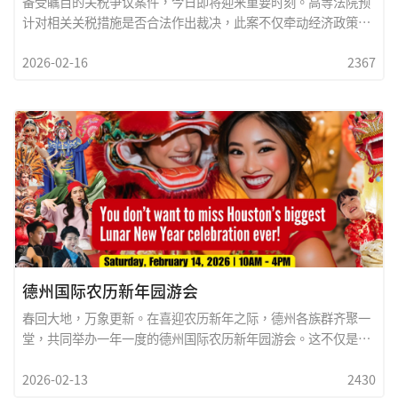
备受瞩目的关税争议案件，今日即将迎来重要时刻。高等法院预
键。
计对相关关税措施是否合法作出裁决，此案不仅牵动经济政策走
向，更关係到行政权与立法监督权限之界线。本案核心争点，在
2026-02-16
2367
於政府依行政权限所实施的关税措施，是否超越法律授权范围，
或违反相关程序规定。提起诉讼的一方主张，相关关税政策对企
业与消费市场造成沉重负担，且未经充分立法审议；而政府方面
则强调，关税措施旨在维护国家经济安全、调整贸易失衡，属合
法且必要之政策工具。外界普遍认為，此次判决将產生深远影
响。若法院裁定关税措施违法，可能改变既有贸易政策方向，影
响国际谈判与市场预期；若裁定措施合法，则意味行政部门在贸
易政策上的裁量权获得司法确认，相关政策将得以延续。法律界
人士指出，此案不仅是经济问题，更是权力分立原则的重要检
验。企业界与投资市场高度关注判决结果，因其将直接影响供应
链布局、成本结构及国际经贸关係。在全球经济局势多变之际，
高院的这项裁决，势必成為政策与市场走向的重要转折点。High
德州国际农历新年园游会
Court Set to Rule on Tarif
春回大地，万象更新。在喜迎农历新年之际，德州各族群齐聚一
堂，共同举办一年一度的德州国际农历新年园游会。这不仅是一
场节庆活动，更是一场文化的盛会，一座连结不同族群与世代的
2026-02-13
2430
桥樑。今年园游会以「文化传承 &middot; 族群共融」為主题，