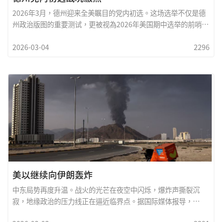
2026年3月，德州迎来全美瞩目的党内初选。这场选举不仅是德
州政治版图的重要测试，更被视為2026年美国期中选举的前哨
战。从联邦参议员到眾议院席位，各级选举竞争激烈，两党内部
2026-03-04
2296
都出现明显的路线与世代之争。 ￼首先最受关注的是联邦参议员初
选。共和党方面，现任参议员约翰&middot;康寧（John
Cornyn）面临德州总检察长肯&middot;帕克斯顿（Ken
Paxton）以及国会议员韦斯利&middot;亨特（Wesley Hunt）
的强力挑战。由於候选人眾多，外界普遍预测很可能没有任何人
能在首轮取得过半选票，最后将进入五月的第二轮决选。 ￼民主党
方面，同样出现激烈竞争。联邦眾议员贾斯敏&middot;克罗克
特（Jasmine Crockett）与州议员詹姆斯&middot;塔拉里科
（James Talarico）两位新生代政治人物争夺参议员提名，希望
打破共和党长期主导德州政治的格局。 ￼除了参议员之战，多个国
会眾议院选区也因重新划分选区而变得更加激烈。一些资深议员
遭到党内挑战，部分选区甚至出现保守派与建制派的正面对决，
美以继续向伊朗轰炸
使得初选竞争更加白热化。 ￼值得注意的是，今年初选投票率出现
中东局势再度升温。战火的光芒在夜空中闪烁，爆炸声撕裂沉
显着上升。提前投票已超过250万张，创下歷
寂，地缘政治的压力线正在逼近临界点。据国际媒体报导，
Israel持续对Iran境内军事设施发动精準打击，目标集中在飞弹