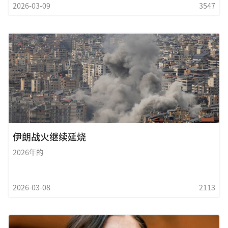
2026-03-09
3547
心（International Trade Center） 隆重举行。政府部门每年释
出大量公共採购与工程服务合约，為企业带来庞大的商机。然
而，许多企业对於政府採购制度、申请程序以及竞标策略仍不熟
悉。此次讲座特别邀请相关领域的专家与实务人士，深入解析 如
何进入政府採购体系、了解投标流程、以及成功争取政府合约的
关键策略。本次活动旨在协助 中小企业、创业者及社区企业 掌握
政府採购机会，提升企业竞争力，同时促进企业与政府部门之间
的合作交流。诚挚欢迎企业界人士、创业者及有意拓展政府业务
的朋友踊跃参加，共同把握这一重要的商机平台。活动时间：
2026年3月25日（星期三）中午活动地点： 国际贸易中心
（Inter
伊朗战火继续延烧
2026年的
2026-03-08
2113