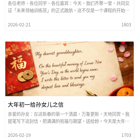
各位老师、各位同学、各位嘉宾：今天，我们齐聚一堂，共同见
证「未来领袖训练班」的正式啟航。这不仅是一个课程的开始，
更是一段人生格局提升的起点。在这个瞬息万变的时代，世界不
2026-02-21
1803
缺知识，却极度渴望真正的领袖。领袖不是职位，而是一种责
任；不是权力，而是一种担当；不是声音最大，而是方向最清
晰。未来的领袖，必须具备三种能力：第一，是远见。能看见趋
势、洞察变局，在挑战中找到机会。第二，是品格。诚信、正
直、谦卑，是领袖最坚固的根基。第三，是行动力。想法再好，
若没有执行，终究只是空谈。真正的领袖，敢於承担，勇於实
践。我们设立这个训练班，不只是培养专业能力，更是培养胸怀
世界的格局。在全球竞争与科技革命并进的今天，AI、金融、媒
体、国际贸易等领域都在重塑世界版图。未来的领袖，要能跨界
整合、跨文化沟通、跨世代传承。我期望各位同学在这裡学到的
不只是技能，而是：学会思考&mdash;&mdash;如何判断是非
与方向；学会合作&mdash;&mdash;如何凝聚团队与共识；学
大年初一给孙女儿之信
会服务&mdash;&mdash;如何
亲爱的孙女：在这新春的第一个清晨，万象更新，天地同贺。我
提笔写下这封信，把满满的祝福与期望，送给妳。今天是大年初
一，是一年新的开始，也是希望与梦想重新啟程的日子。爷爷
2026-02-19
1703
（或奶奶/外公/外婆）希望妳在新的一年裡，身体健康，心中常