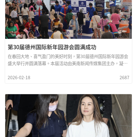
裡创业，一步一脚印，為家庭、為下一代铺路。他们说，那个年
代没有退路。只能向前。当 黄朱爱慧议员 走进州议会，当 关振
鹏副市长 服务於市政体系，
第30届德州国际新年园游会圆满成功
在春回大地、喜气盈门的美好时刻，第30届德州国际新年园游会
盛大举行并圆满落幕。本届活动由美南新闻传媒集团主办，凝聚
三十年的坚持与信念，再次為大休士顿地区呈现一场融合传统与
2026-02-18
2687
现代、多元与共融的文化盛宴。三十年来，美南新闻传媒集团秉
持「文化传承、族群共融」的使命，从平面媒体出发，拓展至电
视、数位平台与AI新闻，持续為社区发声。德州国际新年园游会
正是集团长期深耕社区、推动文化交流的标誌性成果。今年活动
内容精彩纷呈&mdash;&mdash;舞龙舞狮翻腾跃动，鼓声震
天；民族歌舞与传统乐器悠扬交织；多族裔团体携手登台，展现
德州多元文化的包容与活力。广场人潮络绎不绝，摊位琳瑯满
目，美食飘香四溢。无论是长者