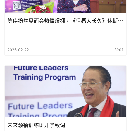
动、贸易政策走向、地缘政治紧张，都可能成為民意风向的转折
点。强硬外交或民族优先策略，能否转化為选票支持，仍有待观
察。歷史证明，经济与安全议题往往比口号更具决定性力量。然
陈佳粉丝见面会热情爆棚，《但愿人长久》休斯顿站明晚璀璨开唱
而，这场挑战的本质，或许早已超越个人。川普现象象徵的
2026-02-22
3201
未来领袖训练班开学致词