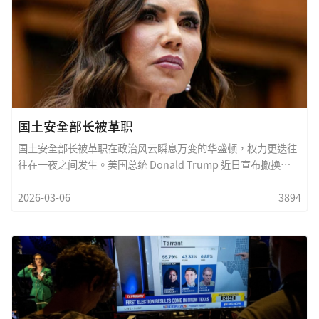
国土安全部长被革职
国土安全部长被革职在政治风云瞬息万变的华盛顿，权力更迭往
往在一夜之间发生。美国总统 Donald Trump 近日宣布撤换
Kristi Noem 的国土安全部长职务，并提名来自奥克拉荷马州的
2026-03-06
3894
联邦参议员 Markwayne Mullin 接任这一关键职位。这项人事调
整立即引起华盛顿政坛与全国媒体的高度关注。国土安全部是美
国政府最重要的部门之一，肩负保护国家安全、维护边境秩序、
打击恐怖主义、应对网络威胁以及管理移民与灾害应变等重大责
任。尤其在当前全球局势动盪、边境移民压力持续增加的背景
下，这个部门的领导人更被视為国家安全体系中的关键人物。此
次人事更动，被外界普遍解读為特朗普政府在第二任期内对国家
安全与边境政策的一次重新布局。德州与美墨边境问题长期是美