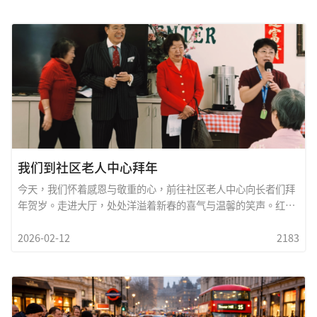
展现中华文化深厚底蕴，同时融合德州多元文化特色。舞龙舞狮
的震天锣鼓、传统歌舞的悠扬旋律、多族裔团体的精彩演出，以
及琳瑯满目的年节美食，构成了一幅色彩繽纷的文化画卷。活动
现场匯聚社区领袖、商界代表、文化团体与无数家庭朋友。大家
在欢乐与祝福声中迎接新岁，分享希望与愿景。园游会不仅促进
文化交流，也展现德州多元族群团结共融的力量。在全球化与多
元社会的时代背景下，文化的传承尤為重要。透过这样的节庆活
动，我们让年轻一代认识传统、尊重歷史，也让不同族群在理解
中建立友谊，在合作中共创未来。新的一年，让我们在文化的根
基上携手前行；在多元的土地上互信互助。愿德州国际农历新年
园游会成為凝聚社区
我们到社区老人中心拜年
今天，我们怀着感恩与敬重的心，前往社区老人中心向长者们拜
年贺岁。走进大厅，处处洋溢着新春的喜气与温馨的笑声。红色
的春联、喜庆的音乐、亲切的问候声，让整个空间充满团圆与祝
2026-02-12
2183
福的气氛。我们一一向长者们致上新年的祝福，祝愿大家身体健
康、平安喜乐、福寿绵长。对许多长者而言，这样的团聚不仅是
一场节庆活动，更是一份被关怀、被尊重、被记得的温暖。看到
他们脸上绽放的笑容