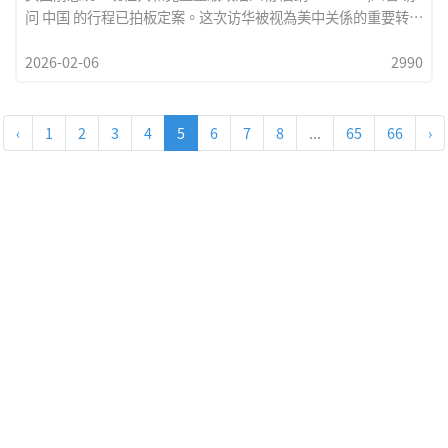
问 中国 的行程已拍板定案。这次访华被视為美中关係的重要转折
点，也為全球政治与经济格局投下一颗震撼弹。外界普遍关注，
2026-02-06
2990
川普此行是否将重啟高层对话、缓和长期紧张的经贸与科技摩
擦，或在安全与地缘政治议题上释出新讯号。支持者认為，川普
向来以「交易式外交」着称，可能以务实谈判换取具体成果；批
评者则担忧，其强硬风格恐再度引发不确定性。在全球局势动
‹
1
2
3
4
5
6
7
8
...
65
66
›
盪、供应链与能源市场承压的背景下，川普访华不仅是双边互
动，更牵动世界走向。此行成果如何，将成為观察美中未来关係
与国际秩序走势的关键指标。Trump&rsquo;s China Visit
ConfirmedFormer U.S. president and prominent
Republican figure Donald Trump has confirmed plans to