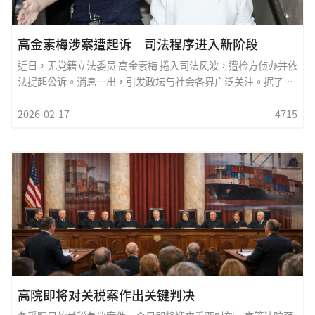
高金素梅涉案遭起诉 司法程序进入新阶段
近日，无党籍立法委员 高金素梅 捲入司法风波，遭检方侦办并依
法提起公诉。消息一出，引发政坛与社会各界广泛关注。据了
解，检调单位针对其立法院助理费申报及相关经费使用情形展开
2026-02-17
4715
调查，认為部分款项涉及疑义，因而依相关法条侦结起诉。案件
内容主要围绕助理聘用与补助经费核销是否符合规定，以及是否
涉及不法使用公款等问题。检方表示，相关事证经蒐集与比对
后，认為有进一步釐清责任的必要，遂依法提起公诉，由法院审
理。对於指控，高金素梅方面则表示将全力配合司法程序，并强
调一切依法办理，尊重司法调查结果。其支持者亦呼吁社会大眾
秉持无罪推定原则，在法院尚未作出最终判决前，不宜妄下定
论。法律界人士指出，依臺湾司法制度，起诉仅代表检方认為犯
罪嫌疑达到一定程度，尚需经法院公开审理与判决方能确定是否
有罪。未来案件将进入审理阶段，相关证据与辩论将在法庭上充
分呈现。此案除牵动个人政治前途外，也再次引发社会对公费运
用透明度与立委助理制度的讨论。各界普遍认為，无论结果如
高院即将对关税案作出关键判决
何，制度面检讨与强化监督机制，都是维护公共信任的重要关