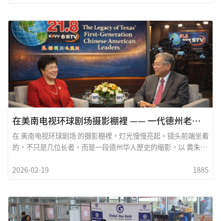
怀喜乐，眼裡永远有光。孩子，请记得，我们的家族走过风雨，
也走过光明。从祖辈的奋斗，到今天的安定与成长，这份传承是
一种责任，也是一种荣耀。妳要认识自己的文化，懂得自己的
根。那是妳立足世界的力量。读书求学，要勤奋努力；做人处
事，要诚实有礼。真正的成功，不只是成绩与成就，而是品格与
胸怀。要做一个温暖而有力量的人，懂得感恩，也愿意帮助他
人。新年的鐘声提醒我们，时间宝贵。愿妳珍惜每一天，勇敢追
梦，不怕困难。当妳遇到挑战时，记得家人永远在妳身后支持
妳。春风吹拂，花开满园。愿妳的人生也如这春天般灿烂而充满
希望。新年快乐，平安顺遂。爷爷（奶奶）永远爱妳&nbsp;
在美南电视环球剧场摄影棚裡 —— 一代德州老华侨的身影
在 美南电视环球剧场 的摄影棚裡，灯光慢慢亮起。镜头前端坐着
的，不只是几位长者，而是一段德州华人歷史的缩影。以 黄朱爱
慧 德州议员与 关振鹏 前副市长為代表的一代老华侨，静静坐在
2026-02-19
1885
镜头前。他们的神情沉稳，语气平实，却承载着数十年的风霜与
荣耀。他们初到德州时，这裡没有如今繁华的国际区，没有林立
的中文招牌，也没有成熟的社团组织。语言不通，文化差异，身
份限制&mdash;&mdash;那是一个凡事都要靠自己摸索的年
代。有人在餐馆打工，有人在工厂轮夜班，有人在小小的办公室