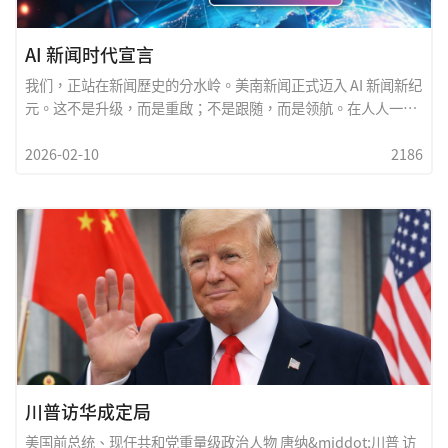
traffic and hurrie
AI 新闻时代宣言
我们，正站在新闻歷史的分水岭。美南新闻正式迈入 AI 新闻新纪
元。这不是升级，而是重啟；不是跟随，而是领航。在人人一
机、资讯即时流动的时代，新闻不能再等待天亮，真相不能延后
2026-02-10
2186
发声。我们的承诺清楚而坚定&mdash;&mdash;每日午夜之
后，最新新闻即时上线；世界发生的每一刻，读者同步掌握。
AI，将成為我们的新引擎：它让新闻更快，却不牺牲真实；它让
传播更广，却不失温度；它让语言无界，却守住价值。我们相信
&mdash;&mdash;速度，是责任；科技，是工具；新闻的灵
魂，仍是人。美南新闻，以 AI 為翼，以专业為根，以社会责任為
信念，重新定义华文新闻的未来。这一刻开始，新闻不再等待。
世界，即刻抵达。
川普访华成定局
美国前总统、现任共和党重量级政治人物 唐纳&middot;川普 访