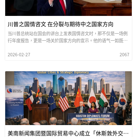
份热血，仍旧如初。回首往事，是奋斗的岁月；放眼未来，是希
望的传承。
川普之国情咨文 在分裂与期待中之国家方向
当川普总统站在国会的讲台上发表国情咨文时，那不仅是一场例
行年度报告，更是一场关於国家方向的宣示。他的语气一如既往
地坚定而直接，核心围绕四个字&mdash;&mdash;「美国优
2026-02-27
2067
先」。一、经济：以强势政策重塑產业结构川普在演说中强调製
造业回流、企业减税与能源开发。他认為，美国必须恢復本土生
產能力，减少对外依赖，确保供应链安全。对德州与休斯敦这样
的能源与国际贸易重镇而言，这样的政策带来的是实质机会
&mdash;&mdash;石油、天然气、出口贸易与基础建设都可能
成為经济成长引擎。然而，市场同时关注关税与贸易摩擦是否再
度升温，企业界期待稳定与明确的长期政策环境。二、移民与边
境：国家安全的强硬立场边境安全依然是川普国情咨文的重心。
他主张强化执法、限制非法移民，并将此与国家安全、经济保护
连结。支持者认為这是保护国家主权与工作机会；反对者则忧虑
社会撕裂与族群紧张。在华人社区与移民家庭中，
美南新闻集团暨国际贸易中心成立「休斯敦外交官论坛」之重大意义