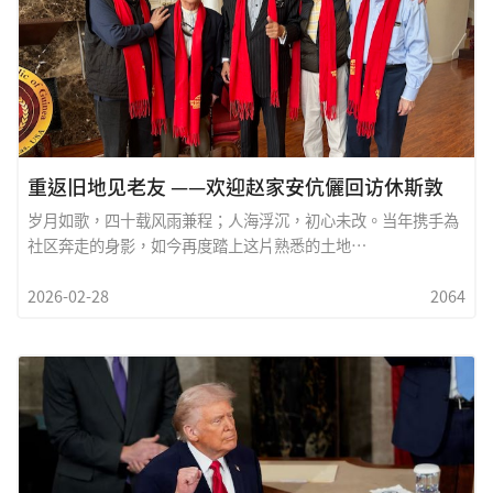
而，战火从来不会停留在单一国界。霍尔木兹海峡的油轮航道可
能动盪，全球能源市场将承受压力；金融市场的避险情绪升温，
资本迅速流动；区域内的代理力量蠢蠢欲动，战线可能在无形中
延伸。更深远的影响，在於大国博弈的再度升温。Russia与
China的立场与行动，将左右国际秩序的未来走向。若全球逐渐
形成对立阵营，世界或将步入更分裂的时代。歷史
重返旧地见老友 ——欢迎赵家安伉儷回访休斯敦
岁月如歌，四十载风雨兼程；人海浮沉，初心未改。当年携手為
社区奔走的身影，如今再度踏上这片熟悉的土地
&mdash;&mdash;休斯敦。赵家安伉儷，作為休斯敦中华文化
2026-02-28
2064
事业的拓荒者之一，曾在草创年代，以满腔热诚推动文化交流与
社区建设。那些挑灯夜谈的会议、一次次义无反顾的筹款、节庆
舞台上升起的第一面红灯笼，都凝结着他们的汗水与心血。如今
重返旧地，不只是一次回访，更是一场跨越岁月的重逢。老友相
见，无需寒暄太多&mdash;&mdash;一声问候，一个拥抱，便
胜过千言万语。2月27日中午，在李宅温馨设宴，旧友新知齐聚
一堂。那不只是午餐会，而是一段歷史的延续，一份情谊的见
证。或许有人白髮添霜，或许步履较往昔从容，但彼此心中的那