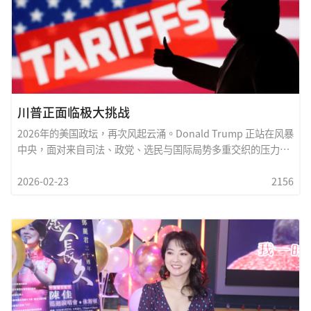
有力量的桥樑。陈佳用歌声告诉我们，文化可以超越政治，旋律
可以穿越海峡。当全场观眾不约而同轻声合唱，那一刻，没有分
隔，只有情感的共鸣。或许，这正
川普正面临极大挑战
2026年的美国政坛，再次风起云涌。Donald Trump 正站在风暴
中央，面对来自司法、政党、选民与国际局势多重交织的压力。
这场挑战，不仅关乎一位政治人物的未来，更牵动整个美国政治
2026-02-23
2156
结构的再调整。首先，法律战仍在持续。多起案件与争议，使他
成為司法与政治交会的焦点。支持者认為这是一场针对性的打
压；反对者则坚称这是法治制度的正常运作。无论立场如何，司
法程序本身已成為公共舆论的一部分，也让美国社会再次思考权
力与制度之间的界线。其次，共和党内部的结构变化不容忽视。
保守派力量依然强大，但党内世代与理念差异逐渐浮现。未来选
举的胜负，未必只取决於基本盘的动员，更在於能否吸引中间选
民与摇摆州的支持。这是一场不只是对外竞逐，更是对内整合的
考验。再者，国际局势同样影响着国内政治气候。全球经济波