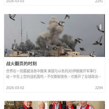
2026-03-03
2291
库存、无人机基地与疑似核相关设施。United States则在区域内
强化军事部署与情报支援，航空母舰战斗群持续在波斯湾巡弋。
这不仅是一次军事行动，而是一场战略讯号的释放。⸻一、
战略逻辑：威慑与反威慑以色列长期视伊朗核计画為生存威胁。
伊朗则以区域代理势力与飞弹能力作為反制手段。在「威慑」与
「反威慑」的博弈中，任何一次打击都可能触发更大规模的报
復。双方目前仍维持在「有限冲突」的框架内，但误判风险正在
上升。二、能源与金融市场震盪中东战火最直接影响的是能源市
场。原油价格迅速上扬，航运保险费率提高，全球股市出现波
动。对於能源重镇如Houston而言，这既是风险，也是机遇。油
价上升可能刺激德州能源產业，但全球经济不确
战火翻页的时刻
世界在一则震撼消息中醒来 美国与以色列对I伊朗展开军事行
动。中东上空的战机轰鸣，不仅撕裂夜色，也撕开了全球政治的
旧秩序。这场冲突并非偶发。多年来围绕伊朗核问题的对峙、制
2026-03-02
2294
裁与外交僵局，早已将紧张推至临界点。当谈判失去信任，当红
线被认定越界，武力便成為最后、也是最危险的选项。对以色列
而言，这关乎国家安全与生存；对美国而言，这牵动盟友承诺与
全球战略威信；对伊朗而言，则是主权与区域影响力的防卫。然