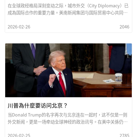
在全球政经格局深刻变动之际，城市外交（City Diplomacy）已
成為国际合作的重要力量。美南新闻集团与国际贸易中心共同发
起成立「休斯敦外交官论坛」，其意义不仅是一场活动，更是一
2026-02-26
2046
项具有长远战略价值的国际平台建设。以下為其重大意义之综合
阐述：一、提升休斯敦的国际城市地位休斯敦拥有全美最具规模
之一的领事团体系，是能源、医疗、航太与国际贸易的重要枢纽
城市。成立外交官论坛，等於為休斯敦打造一个制度化的高层对
话平台，使其从「国际商业城市」进一步升级為「国际外交与经
贸交流中心」。这不仅强化城市品牌，也提升其在全球供应链重
组与地缘政治变化中的战略地位。二、搭建外交与经贸合作桥樑
外交官论坛提供：&bull; 各国领馆与本地企业直接对话机制
&bull; 双边与多边投资合作机会&bull; 政策信息与市场趋势交流
&bull; 国际產业对接平台透过制度化论坛，可促成实质合作，而
非仅停留於礼节性往来。三、建立非政治化、务实合作平台在全
球政治分歧日益明显之时，一个秉持中立与专业精神的外交交流
川普為什麼要访问北京？
平台尤為珍贵。
当Donald Trump的名字再次与北京连在一起时，这不仅是一则
外交新闻，更是一场牵动全球神经的政治讯号。在美中关係仍处
於竞争与博弈交织的时代背景下，川普若选择访问北京，绝非单
2026-02-25
2785
纯的礼节性会晤，而是一场经济、战略与政治多重层面的深层布