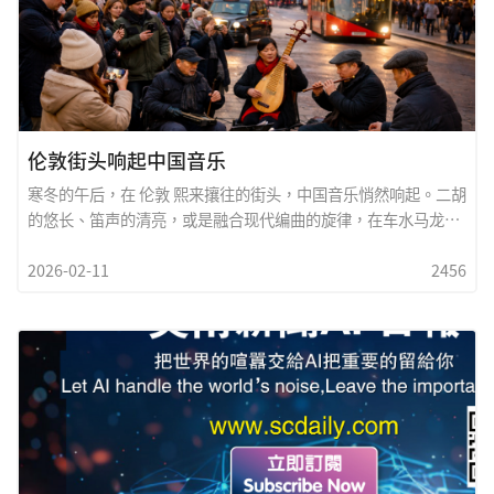
伦敦街头响起中国音乐
寒冬的午后，在 伦敦 熙来攘往的街头，中国音乐悄然响起。二胡
的悠长、笛声的清亮，或是融合现代编曲的旋律，在车水马龙之
间流动，吸引行人不自觉地放慢脚步，驻足聆听。这一刻，语言
2026-02-11
2456
不再是隔阂。来自不同文化背景的市民与旅客，透过音符產生共
鸣；有人举起手机记录，有人微笑点头致意。古老的旋律与现代
城市交织，让人感受到文化交流最自然、最温柔的力量。中国音
乐在伦敦街头响起，不仅是一场表演，更是一种象徵
&mdash;&mdash;象徵东方文化在世界舞台上的流动与被理
解。伦敦，再一次以它包容多元的胸怀，证明城市的街道本身，
就是一座没有围墙的文化舞台。Chinese music at
London&nbsp;On a winter Wednesday, the streets of
London carried an unexpected melody. Amid the hum of