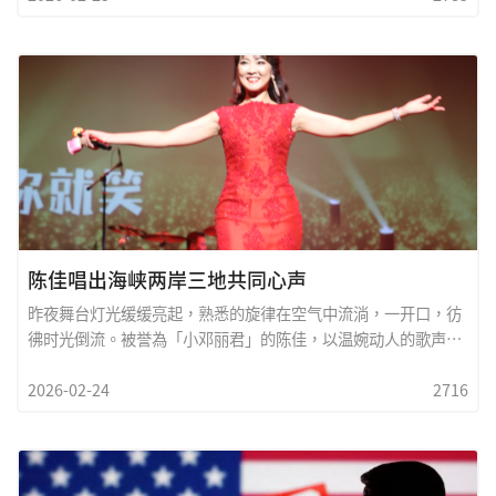
局。⸻一、经济压力下的现实考量关税问题与供应链重组，
已经深刻影响美国企业与农业州利益。在全球经济復甦仍显脆弱
的情况下，美中双方都承受压力。川普若访问北京，核心目的之
一可能是：&bull; 重新谈判部分关税政策&bull; 争取对美国製造
业与农业更有利的条件&bull; 為美国企业打开更多市场空间对他
而言，经济成果比外交辞令更具说服力。⸻二、战略竞争中
的对话必要科技战、AI產业竞争、晶片出口限制、台海局势、全
球能源布局&mdash;&mdash;这些议题使美中关係成為全球秩
序的核心变数。
陈佳唱出海峡两岸三地共同心声
昨夜舞台灯光缓缓亮起，熟悉的旋律在空气中流淌，一开口，彷
彿时光倒流。被誉為「小邓丽君」的陈佳，以温婉动人的歌声，
再次唤醒了无数人心中最柔软的记忆。她的声音，不只是模仿，
2026-02-24
2716
而是一种跨越年代的传承。当《甜蜜蜜》《月亮代表我的心》响
起时，台下观眾无论来自大陆、台湾，还是香港、海外华人社
区，都在同一旋律中找到了共同的情感坐标。那是一种对故乡的
思念，对青春岁月的追忆，更是一份属於整个华人世界的文化记
忆。在当前局势复杂、两岸关係微妙之际，音乐成為最温柔也最