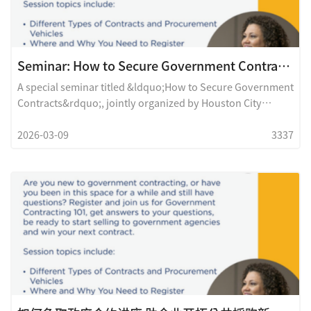
Seminar: How to Secure Government Contracts
A special seminar titled &ldquo;How to Secure Government
Contracts&rdquo;, jointly organized by Houston City
College and Southern News Group, will be held on March
2026-03-09
3337
25, 2026 at noon at the International Trade Center
(ITC).Government agencies award billions of dollars in
contracts each year, providing significant business
opportunities for comp