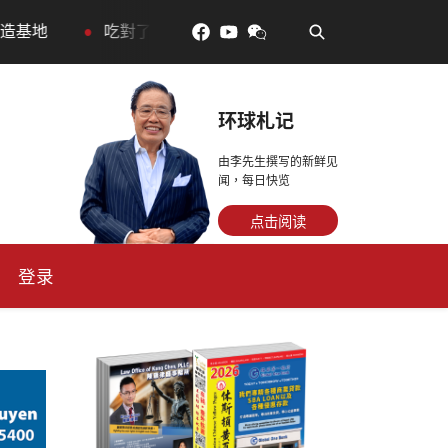
•
•
吃對了更年輕：花青素如何守住細胞、血管與大腦活力
环球札记
由李先生撰写的新鲜见
闻，每日快览
点击阅读
登录