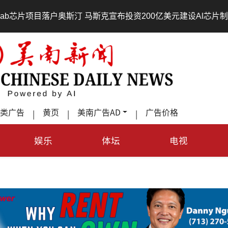
项目落户奥斯汀 马斯克宣布投资200亿美元建设AI芯片制造基地
类广告
黄页
美南广告AD
广告价格
|
|
|
娱乐
体坛
电视