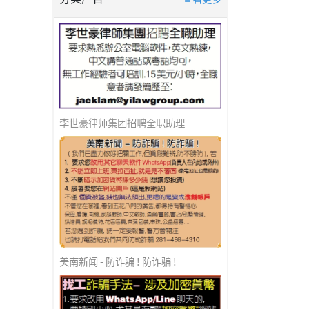
李世豪律师集团招聘全职助理
美南新闻 - 防诈骗 ! 防诈骗 !