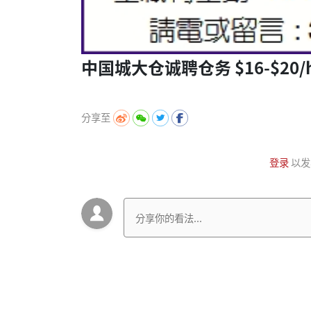
中国城大仓诚聘仓务 $16-$20/h
分享至
登录
以发