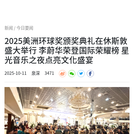
新闻 / 今日要闻
2025美洲环球奖颁奖典礼在休斯敦
盛大举行 李蔚华荣登国际荣耀榜 星
光音乐之夜点亮文化盛宴
2025-10-11
泉深
3471