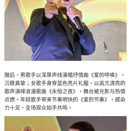
随后，男歌手以浑厚声线演唱抒情曲《爱的呼唤》，
沉稳真挚；女歌手身穿蓝色亮片礼服，以高亢清亮的
歌声演绎浪漫歌曲《永恒之夜》，舞台被光影与热情
点燃。年轻歌手带来节奏明快的《爱的节奏》，感染
力十足，全场观众拍手共鸣。