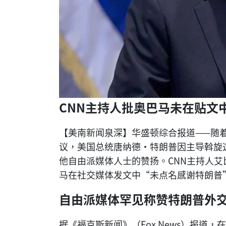
CNN主持人批奥巴马未在贴文
【美南新闻泉深】华盛顿综合报道——随
议，美国总统唐纳德·特朗普因主导斡旋这
他自由派媒体人士的赞扬。CNN主持人艾比·
马在社交媒体发文中“未点名感谢特朗普
自由派媒体罕见称赞特朗普外
据《福克斯新闻》（Fox News）报道，在M