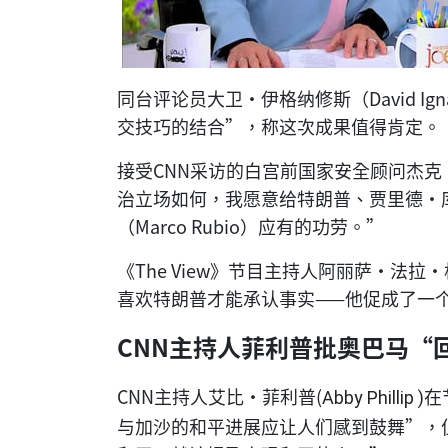
同台评论员大卫·伊格纳修斯（David I
交技巧的结合”，称这次成果值得肯定。
接受CNN采访的白宫前国家安全顾问杰克·沙
治立场如何，我愿意给特朗普、贾里德·库什纳
（Marco Rubio）应有的功劳。”
《The View》节目主持人阿丽萨·法拉·格里芬
喜欢特朗普才能承认事实——他促成了一
CNN主持人菲利普批奥巴马“
CNN主持人艾比·菲利普(
在
Abby Phillip )
与加沙的和平进展应让人们感到鼓舞”，