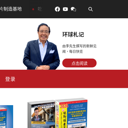
•
了更年輕：花青素如何守住細胞、血管與大腦活力
眼睛
环球札记
由李先生撰写的新鲜见
闻，每日快览
点击阅读
登录