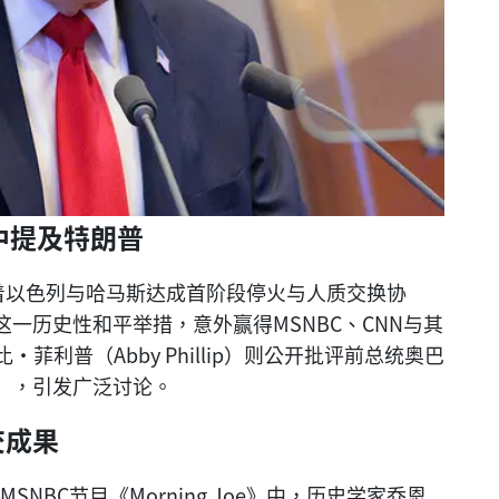
中提及特朗普
着以色列与哈马斯达成首阶段停火与人质交换协
一历史性和平举措，意外赢得MSNBC、CNN与其
菲利普（Abby Phillip）则公开批评前总统奥巴
”，引发广泛讨论。
交成果
SNBC节目《Morning Joe》中，历史学家乔恩