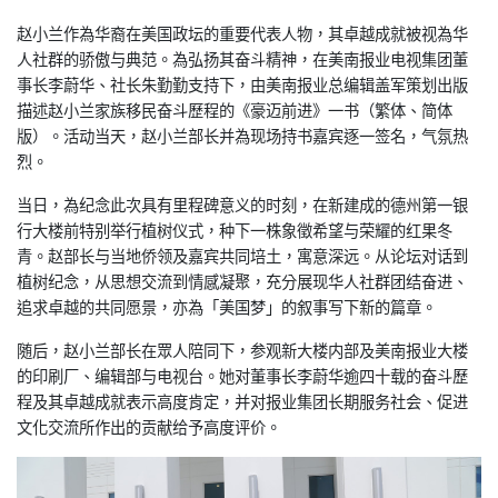
赵小兰作為华裔在美国政坛的重要代表人物，
其卓越成就被视為华
人社群的骄傲与典范。為弘扬其奋斗精神，
在美南报业电视集团董
事长李蔚华、社长朱勤勤支持下，
由美南报业总编辑盖军策划出版
描述赵小兰家族移民奋斗歷程的《
豪迈前进》一书（繁体、简体
版）。活动当天，
赵小兰部长并為现场持书嘉宾逐一签名，气氛热
烈。
当日，為纪念此次具有里程碑意义的时刻，
在新建成的德州第一银
行大楼前特别举行植树仪式，
种下一株象徵希望与荣耀的红果冬
青。
赵部长与当地侨领及嘉宾共同培土，寓意深远。
从论坛对话到
植树纪念，从思想交流到情感凝聚，
充分展现华人社群团结奋进、
追求卓越的共同愿景，亦為「美国梦」
的叙事写下新的篇章。
随后，赵小兰部长在眾人陪同下，
参观新大楼内部及美南报业大楼
的印刷厂、编辑部与电视台。
她对董事长李蔚华逾四十载的奋斗歷
程及其卓越成就表示高度肯定，
并对报业集团长期服务社会、
促进
文化交流所作出的贡献给予高度评价。