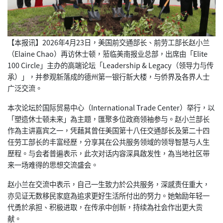
【本报讯】2026年4月23日，美国前交通部长、
前劳工部长赵小兰
（Elaine Chao）再访休士顿，蒞临美南报业总部，出席由「Elite
100 Circle」主办的高端论坛「Leadership & Legacy（领导力与传
承）」，
并参观新落成的德州第一银行新大楼，与侨界及各界人士
广泛交流。
本次论坛於国际贸易中心（International Trade Center）举行，以
「塑造休士顿未来」為主题，
匯聚多位政商领袖参与。赵小兰部长
作為主讲嘉宾之一，
凭藉其曾任美国第十八任交通部长及第二十四
任劳工部长的丰富经歷
，分享其在公共服务领域的领导智慧与人生
歷程。与会者普遍表示，
此次对话内容深具啟发性，
為当地社区带
来一场难得的思想交流盛会。
赵小兰在交流中表示，自己一生致力於公共服务，深感责任重大，
亦见证无数移民家庭為追求更好生活所付出的努力。
她勉励年轻一
代勇於承担、积极进取，在传承中创新，
持续為社会作出更大贡
献。