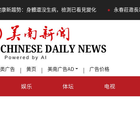
•
生病，檢測已看見變化
永春莊邀長輩體驗退休新生活，訂
类广告
黄页
美南广告AD
广告价格
|
|
|
娱乐
体坛
电视