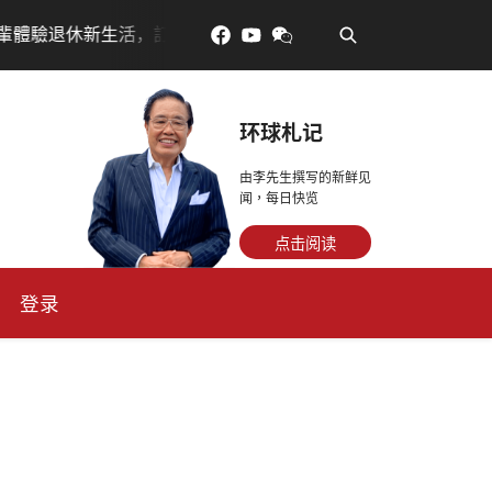
•
金放得多，月租省更多！
每天多走幾步路，老少都受益
环球札记
由李先生撰写的新鲜见
闻，每日快览
点击阅读
登录