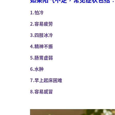
1.怕冷
2.容易疲劳
3.四肢冰冷
4.精神不振
5.肠胃虚弱
6.水肿
7.早上起床困难
8.容易感冒