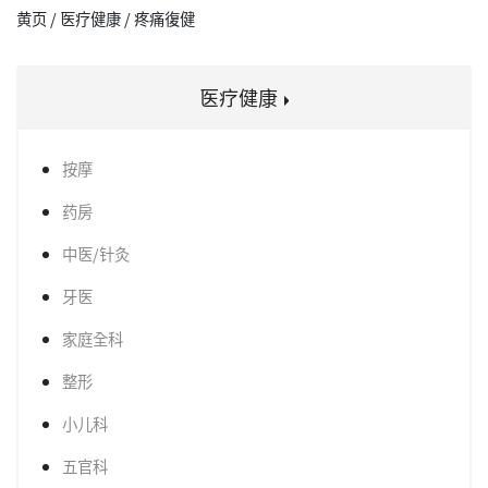
黄页 / 医疗健康 / 疼痛復健
医疗健康
按摩
药房
中医/针灸
牙医
家庭全科
整形
小儿科
五官科