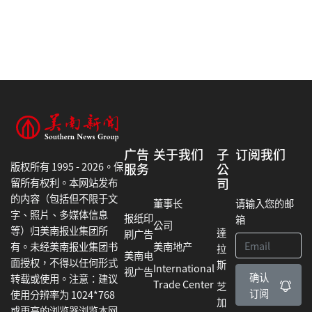
广告
关于我们
子
订阅我们
版权所有 1995 - 2026。保
服务
公
司
留所有权利。本网站发布
的内容（包括但不限于文
董事长
请输入您的邮
字、照片、多媒体信息
报纸印
箱
公司
等）归美南报业集团所
達
刷广告
美南地产
有。未经美南报业集团书
拉
美南电
面授权，不得以任何形式
斯
International
视广告
确认
转载或使用。注意：建议
Trade Center
芝
订阅
使用分辨率为 1024*768
加
或更高的浏览器浏览本网