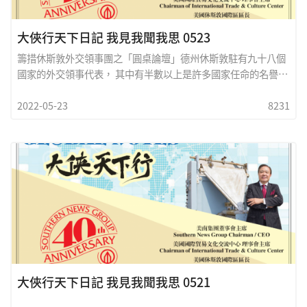
大俠行天下日記 我見我聞我思 0523
籌措休斯敦外交領事團之「圓桌論壇」德州休斯敦駐有九十八個
國家的外交領事代表， 其中有半數以上是許多國家任命的名譽總
領事或代表， 但是他們仍然負有許多和當地政商及民間交流之重
2022-05-23
8231
任。上週五我們應邀參加了由大休斯敦商會主辦的德州休斯敦大
商會主辦的大休斯敦経濟展望午餐會， 我和來自土耳其 、挪威、
斯蘭卡、幾內亞等國之總領事參加午餐會， 該會會長哈威在午餐
會上首先感謝各國總領事在促進和大休斯敦文化経貿之巨大貢
獻， 其中進出口名列前茅的國家包括中國大陸、 墨西哥 、巴西
、韓國 、印度、荷蘭、 德國、 日本 、英國、 哥倫比亞、意大
利、 新加坡、 台灣等， 其中亞洲以百分之三十五佔全球第一名
，其次是歐洲及中南美洲 ，非洲只佔百分
大俠行天下日記 我見我聞我思 0521