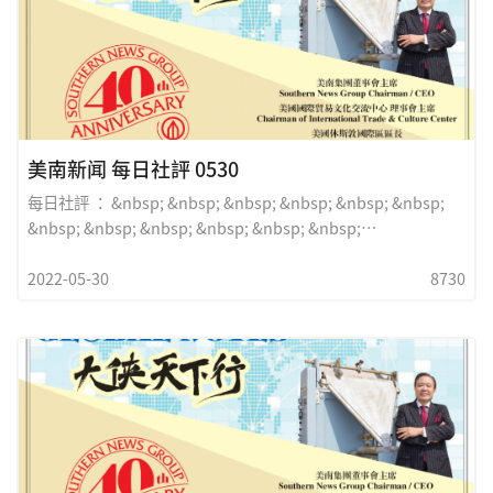
美南新闻 每日社評 0530
每日社評 ： &nbsp; &nbsp; &nbsp; &nbsp; &nbsp; &nbsp;
&nbsp; &nbsp; &nbsp; &nbsp; &nbsp; &nbsp;
&nbsp;&nbsp;&nbsp;我們能保護孩童起碼的安全嗎&nbsp;依
2022-05-30
8730
瓦利小學慘案發生以來, 德州休斯敦正在舉辦有史以來最大的全
美步槍協會年會， 總統空軍一號專機飛往南邊小鎮慰問這個遍身
麟傷的社區， &nbsp;十九名學童及二名教師