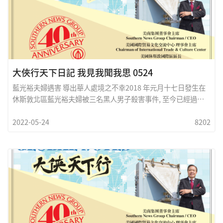
大俠行天下日記 我見我聞我思 0524
藍光裕夫婦遇害 導出華人處境之不幸2018 年元月十七日發生在
休斯敦北區藍光裕夫婦被三名黑人男子殺害事件, 至今已經過去
了四年之久, 至今檢察機關及法院將再度開庭審理,真是令人痛心,
2022-05-24
8202
更顯示司法對此兇殺案之延宕和不公。出生在老撾的藍光裕和來
自台灣的太太， 年青時就到了美國求學 ，在夫婦兩人之艱苦奮鬥
下 ，曾擁有多家賽百味三明治店及土地房產， 可說是華人在美國
成功人士之表率， 就在她們事業鼎盛家庭幸福美滿之時光， 確遭
到歹徒之殺害 ，不但刧財， 更把這對善良夫婦痛下毒手。雖然事
隔數年之久， 我們要在此呼籲司法單位要還藍家一個正義和公道
，我們更要求華人社區人士一定要站出來， 為了我們共同