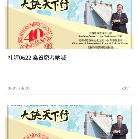
社評0622 為貧窮者呐喊
2022-06-22
8221