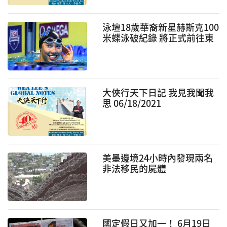
泳壇18歲華裔新星赫斯克100
米蝶泳破紀錄 將正式前往東
京奧運會
大俠行天下日記 我見我聞我
思 06/18/2021
美墨邊境24小時內發現兩名
非法移民的屍體
國定假日又加一！ 6月19日