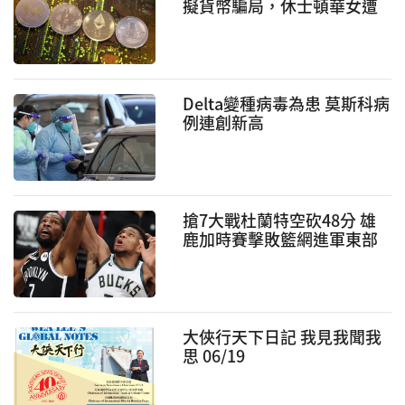
擬貨幣騙局，休士頓華女遭
騙20多萬鎂！
Delta變種病毒為患 莫斯科病
例連創新高
搶7大戰杜蘭特空砍48分 雄
鹿加時賽擊敗籃網進軍東部
決賽
大俠行天下日記 我見我聞我
思 06/19