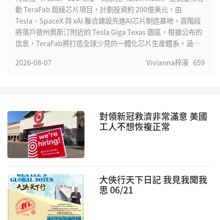
動 TeraFab 超級芯片項目，計劃投資約 200億美元，由
Tesla、SpaceX 與 xAI 聯合建設先進AI芯片制造基地，首階段
將落戶德州奧斯汀附近的 Tesla Giga Texas 園區。根據公布的
信息，TeraFab將打造全球少見的一體化芯片生産體系，涵蓋
芯片設計、光罩制作、晶圓制造、先進封裝及測試等完整流
2026-08-07
Vivianna梓溪
659
程，大幅縮短AI芯片研發周期，提高迭代效率。馬斯克表示，
未來Tesla自動駕駛、Optimus人形機器人、xAI大型模型訓練
以及SpaceX衛星計算平台，對高性能AI芯片的需求將遠超全球
現有産能，因此決定建立自主芯片制造能力，以滿足長期發展
需求。
對領新冠救濟非常滿意 美國
工人不想恢複正常
大俠行天下日記 我見我聞我
思 06/21