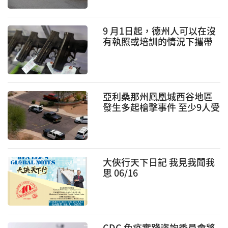
9 月1日起，德州人可以在沒
有執照或培訓的情況下攜帶
手槍
亞利桑那州鳳凰城西谷地區
發生多起槍擊事件 至少9人受
傷入院
大俠行天下日記 我見我聞我
思 06/16
CDC 免疫實踐咨詢委員會將