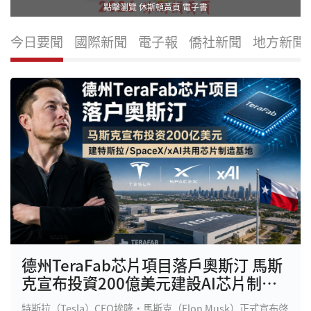
點擊瀏覽 休斯頓黃頁 電子書
今日要聞
國際新聞
電子報
僑社新聞
地方新聞
德州TeraFab芯片項目落戶奧斯汀 馬斯
克宣布投資200億美元建設AI芯片制造
基地
特斯拉（Tesla）CEO埃隆·馬斯克（Elon Musk）正式宣布啓