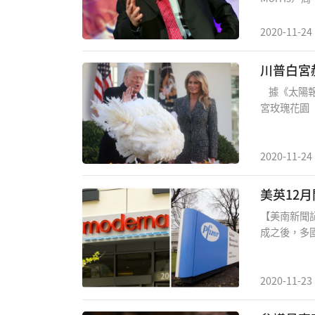
特朗普總統提
多。莫裏斯出現
2020-11-24
出，亞利桑
選票多48
川普白宮
人口只增長了
據《太陽報》
特律對拜登
宮玫瑰花園（
戰，但由於
各界關切。
日子，而被
2020-11-24
「玉米」（C
中挑出。 
美英12
（Iowa S
【美南新聞
牠們送到當
成之後，多
和農業等方
正式爲疫苗
壽，愉快並
接種新冠疫
計可能明年
2020-11-23
美國疫苗接種
FDA專家下