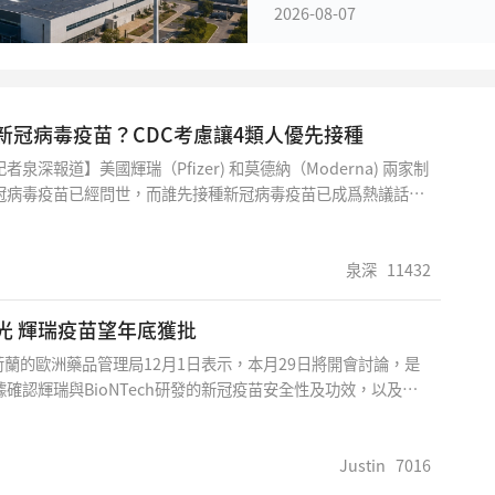
2026-08-07
新冠病毒疫苗？CDC考慮讓4類人優先接種
泉深報道】美國輝瑞（Pfizer) 和莫德納（Moderna) 兩家制
冠病毒疫苗已經問世，而誰先接種新冠病毒疫苗已成爲熱議話
控與預防中心(CDC) 將評估接種疫苗的優先級別，可能讓肥胖
疫苗。
泉深
11432
光 輝瑞疫苗望年底獲批
蘭的歐洲藥品管理局12月1日表示，本月29日將開會討論，是
確認輝瑞與BioNTech研發的新冠疫苗安全性及功效，以及是
洲獲批上市。輝瑞已於11月30日向該局提出申請，希望加快批准
 歐洲藥品管理局也表示，最快明年1月12日決定是否批准美國
司研發的疫苗。BioNTech則表示，一旦疫苗獲批准，最快今
Justin
7016
推出。 如今適逢「黑色星期五」購物節，又臨近聖誕假期，西