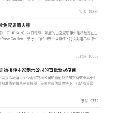
出的有爭議的主要城市比2012年至2020年的人口增長要大得
在《格雷格·凱利報告》（Greg Kelly Reports）上時指
泉深
19870
那州鳳凰城對喬·拜登的投票率比2012年巴拉克·奧巴馬獲得的
％，而此時該市人口僅增長了14％。同樣，他說，盡管亞特蘭大的
赦免感恩節火雞
9％，但拜登的投票率比2012年奧巴馬的投票率高了30％，底
（THE SUN）24日報導，年度的白宮感恩節火雞特赦是在白
的投票總數比奧
Rose Garden）舉行。由於川普一旦離任，將面對連串法律挑
他先前暗示，會利用在任的最後時間進行一連串特赦，因此引發
 接著川普在赦免火雞時說，感恩節對火雞而言，是十分特殊的
赦免的火雞非常，非常幸運。他說，獲得赦免的火雞分別名為
Justin
10668
orn）和「玉米心」（Cob），是從專為總統飼養的20隻火雞
此外，川普說，在今天的儀式後，這些火雞會在愛荷華州立大學
月開始接種兩家制藥公司的首批新冠疫苗
tate University）經驗豐富的獸醫照護下頤養天年。他並指出，等
記者泉深報道】至少兩家制藥公司的新冠疫苗證實有效率高于9
地後，男女老少都能去看看牠們，並多了解些家禽科學，獸醫學
國都准備盡快爲民衆接種。美國官員估計最快下月FDA監管當局
面的知識。 他接著祝福「玉米」和「玉米心」，將來過著長
發出許可之後一至兩天，即12月11日或12日就可以開始爲民衆
十分值得懷念的人生。
苗，若有70%國民接種疫苗就可以達到群體免疫的程度，專家預
5月才達到這個目標。而英國亦預計12月開始爲民衆接種疫苗。
泉深
9772
計劃首席科學顧問斯拉維(Moncef Slaoui)周日表示，美國
月10日開會評估輝瑞與德國公司BioNTech合作開發的疫苗，預