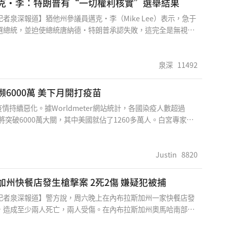
克·李：特朗普有“一切權利核實”選舉結果
，另一間藥廠Moderna亦預計在12月底尋求許可。
者泉深報道】猶他州參議員邁克·李（Mike Lee）表示，急于
選總統，並迫使總統唐納德·特朗普承認失敗，這完全是無視憲
和法治。李星期天在社交媒體Parler 的個人帳號中寫道：“民
他討厭特朗普的美國人利用了憲法賦予他們的權力，最近使用了
，旨在使2016年大選無效。”“他們動辄貶低他以及在2016
泉深
11492
他的人們。所以不用說，那些表示憤怒的人很難認真對待特朗普
的法律補救辦法，以找出他們可
6000萬 美下月開打疫苗
持續惡化。據Worldmeter網站統計，各國染疫人數超過
即將突破6000萬大關，其中美國就佔了1260多萬人。白宮專家表
2月11日就可安排首批民眾接種輝瑞疫苗。歐洲疫情也相當嚴峻，
怨高漲，多國政府已準備放鬆聖誕節假期的封鎖措施。 路透報
藥廠20日針對與德國BioNTech共同開發的新冠疫苗，向食品
Justin
8820
（FDA）申請緊急授權許可，FDA將於12月10日進行會商。新
研發計畫主管史勞威（Moncef Slaoui）22日表示，疫苗取得
內布拉斯加州快餐店發生槍擊案 2死2傷 嫌疑犯被捕
4小時內就會運至各州，「預計拿到許可後的第2天，也就是12月
記者泉深報道】警方說，周六晚上在內布拉斯加州一家快餐店發
日，第一批美國人就可以接種」，之後每月預計可替3000萬人施
，造成至少兩人死亡，兩人受傷。在內布拉斯加州奧馬哈南部郊
外，美國生技公司莫德納（Moderna）12月也將申請新冠疫苗
Bellevue）市，一名嫌疑疑犯沖入Sonic 快餐店開槍射擊，嫌
政府將依各州人口分配疫苗數量，並建議醫護人員及長者優先接