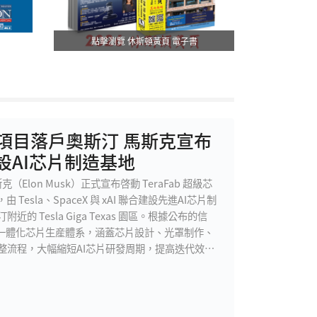
點擊瀏覽 休斯頓黃頁 電子書
芯片項目落戶奧斯汀 馬斯克宣布
設AI芯片制造基地
（Elon Musk）正式宣布啓動 TeraFab 超級芯
Tesla、SpaceX 與 xAI 聯合建設先進AI芯片制
 Tesla Giga Texas 園區。根據公布的信
見的一體化芯片生産體系，涵蓋芯片設計、光罩制作、
整流程，大幅縮短AI芯片研發周期，提高迭代效
駕駛、Optimus人形機器人、xAI大型模型訓練以
高性能AI芯片的需求將遠超全球現有産能，因此決定
長期發展需求。