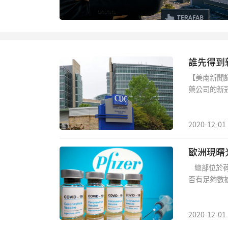
泉深
642
誰先得到
【美南新聞記者
藥公司的新
題。美國疾病
者優先接種
2020-12-01
歐洲現曙
總部位於荷
否有足夠數據
否可以在歐
疫苗使用。
莫德納生計公
2020-12-01
年內在歐洲