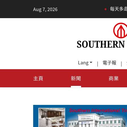
•
Aug 7, 2026
每天多走幾步路，老少都受
Lang
電子報
|
|
主頁
新聞
商業