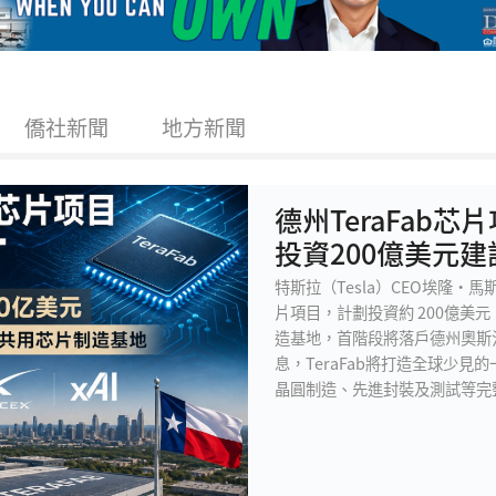
僑社新聞
地方新聞
德州TeraFab
投資200億美元建
特斯拉（Tesla）CEO埃隆·馬斯克
片項目，計劃投資約 200億美元，由 
造基地，首階段將落戶德州奧斯汀附近的
息，TeraFab將打造全球少
晶圓制造、先進封裝及測試等完
率。馬斯克表示，未來Tesla自動
及SpaceX衛星計算平台，對
建立自主芯片制造能力，以滿足