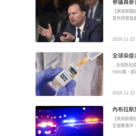
參議員麥
計會發出許可
【美南新聞記
宣布拜登當
法的正當程序
主黨人和其
一次彈劾程序
2020-11-23
年投票支持
想要用盡他
全球染疫瀕
全球新冠疫情
5900萬，
示，最快1
不過面對民
導，美國輝瑞
2020-11-23
暨藥物管理局
冠疫苗與療法
許可後，2
【美南新聞
11日或12
生槍擊事件
打疫苗。 另
區貝爾維尤（
緊急授權。