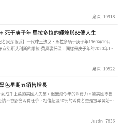
衆議院宣布2020年大選的全州選舉結果存在爭議。鑒于《美國憲
第4節第1款授權各州立法機構，包括賓夕法尼亞州議會，規定舉
泉深
19918
生于庚子年 死于庚子年 馬拉多拉的輝煌與悲催人生
記者泉深報道】一代球王迭戈·馬拉多納于庚子年1960年10月
布宜諾斯艾利斯的維拉-費奧裏托區，同樣是庚子年的2020年11
也就是剛過了60歲生日的3周後，馬拉多納在布宜諾斯艾利斯的家
肌梗經搶救無效去世。馬拉多納生于庚子年，死于庚子年。從
鼠人2020年整體運勢及運程來看，在這個本命年，如果沒有好的
泉深
10522
年的時間都會處于吉運不佳的狀態。馬拉多納本命年開始就出現
腦內出血，嚴重時出現了顱內血腫，並接受了開顱手術，但因嚴
 黑色星期五銷售增長
導致心力衰竭、心肌梗塞，使這位天才與浪人的矛盾體的輝煌與
到成千上萬的美國人失業，但無減今年的消費力。據美國零售
到了應驗。
疫情不會影響消費旺季，相信超過40％的消費者更是提早開始節
今年11月及12月的總銷售額較去年增長3.6%至5.2%，數字並
銷售、汽油及餐廳，而網上銷售數字將較去年同期增加兩至三
今年提早開始黑五減價優惠，無論在店內或網上均有折扣。 《華
Justin
7836
到訪紐約、密西根州及德州的商場，大部分顧客均戴上口罩，商