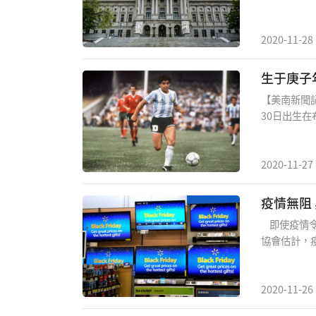
決 議賓州
法》第一條
行選舉的"
2020-11-28
【美南新聞
30日出生在
月25日，
中因突發心
1960年屬
2020-11-27
開始，一整
虛胖狀態，
疫情無阻
重的肺水腫
即使疫情令
悲催命運得
協會估計，
日購物，預測
不包括汽車
成。 商家
2020-11-26
爾街日報》