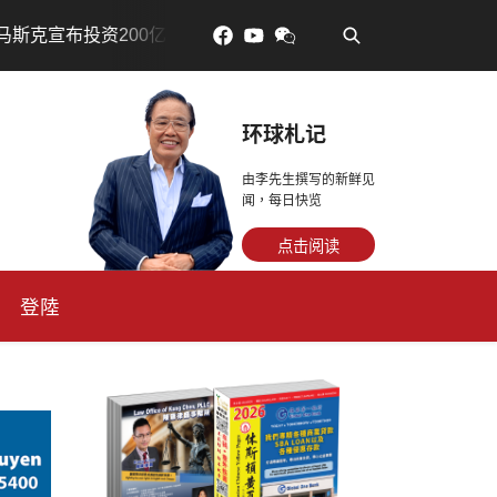
•
0亿美元建设AI芯片制造基地
吃對了更年輕：花青素如何守
环球札记
由李先生撰写的新鲜见
闻，每日快览
点击阅读
登陸