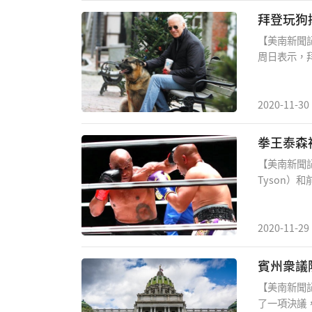
班牙馬德里
動；同時有
【美南新聞
夕的凌晨1
周日表示，
細微骨裂，
明指出，意
做CT斷層
2020-11-30
是指示對傷處
聲明中表示，
【美南新聞
Tyson）和
周六（11
演，雙方進
衷于“鋼鐵
2020-11-29
會記入他們
則拿到30
費點播）銷
【美南新聞
會撒謊，黑
了一項決議