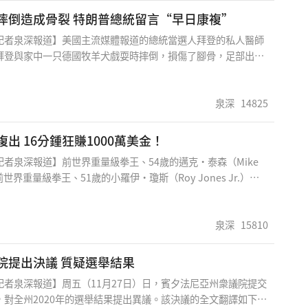
及巴塞隆納的街頭都出現大批市民聚集，政府促請國民理智行
拜登玩狗摔倒造成骨裂 特朗普總統留言“早日康複”
意將聖誕和新年假期期間的限聚令收緊至6人，並在平安夜及除
記者泉深報道】美國主流媒體報道的總統當選人拜登的私人醫師
時至6時實施宵禁。
拜登與家中一只德國牧羊犬戲耍時摔倒，損傷了腳骨，足部出現
恐怕要穿上固定鞋數周，影響他的外出行動。拜登辦公室發布聲
外發生在周六玩狗，現年78歲的拜登于周日找骨科醫師照X光並
掃描。醫生們起初認爲拜登只是扭傷了腳踝，但行走有些困難，還
泉深
14825
做了額外的CT掃描。拜登個人醫師Kevin O'Connor在另一份
“在後續CT斷層掃描中確認有細微骨裂...他有可
拳王泰森複出 16分鍾狂賺1000萬美金！
記者泉深報道】前世界重量級拳王、54歲的邁克·泰森（Mike
前世界重量級拳王、51歲的小羅伊·瓊斯（Roy Jones Jr.）于
月28日）晚上在洛杉矶斯台普斯體育中心舉行的一娛樂性的拳擊表
行了整整八輪比賽，但雙方以平局收場，沒有勝負。因人們仍熱
邁克”時代，因此吸引了無數的眼球，但這場表演性的比賽也不
泉深
15810
的正式記錄。據悉這場比賽，泰森獲得至少1000萬美金，而瓊斯
0萬美元，這無疑創下退役運動員的最高拳酬紀錄。賽前PPV（付
賓州衆議院提出決議 質疑選舉結果
量創下了曆史記錄，泰森本人的社交媒體轉發評論道：“數字不
記者泉深報道】周五（11月27日）日，賓夕法尼亞州衆議院提交
子們要瘋了，因爲他們永遠得不到這樣的
，對全州2020年的選舉結果提出異議。該決議的全文翻譯如下：