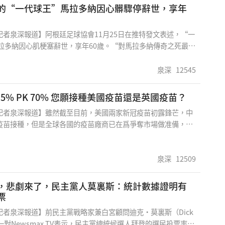
疫措施，除了為顧客量度體溫，亦實施人流管制，限制入店人
的“一代球王”馬拉多納因心髒驟停辭世，享年
內與聖誕老人合照的攤位亦需提早預約。 有受訪者擔心，疫情
城，因此沒有等到黑色星期五那個週末，便提早出來購物；亦有
記者泉深報道】阿根廷足球協會11月25日在推特發文表述，“一
，已經在家中閉關太久，想出門走走；亦有受訪者表示，不喜歡
馬拉多納因心肌梗塞辭世，享年60歲。“對馬拉多納傳奇之死最沉
仍然希望到店內見到實物才買。
，“你將永遠活在我們心中”。馬拉多納爲阿根廷國家隊出戰91
球；他曾率領國家隊爲阿根廷捧回1986年世界杯。
泉深
12545
有效率94.5% PK 70% 您願接種美國疫苗還是英國疫苗？
記者泉深報道】雖然截至目前，美國兩家新冠疫苗初露鋒芒，中
疫苗接種，但是全球各國的疫苗廠商已在爲爭奪市場做准備，安
、保存運輸方式等因素，都成爲廠商手中的籌碼。近日英國又一
布了有效率達到70%，不及美國疫苗的94.5%，新冠疫苗在全
奪戰中一觸即發。11月23日，阿斯利康公司與牛津大學聯合研發
泉深
12509
ZD1222正式發布叁期臨床試驗中期分析報告，報告顯示，
2疫苗采取了兩種給藥方案，一種顯示出90%的疫苗功效，另一種則
，悲劇來了，民主黨人莫裏斯：統計數據證明有
%的功效，兩種給藥方案的綜合分析得出平均功效爲70%。
票
記者泉深報道】前民主黨戰略家兼白宮顧問迪克·莫裏斯（Dick
）周一對Newsmax TV表示，民主黨總統候選人拜登的選民投票率在