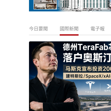
今日要聞
國際新聞
電子報
很可能源
再升級
次出現重大進
ponse
表示，根據近年來不
于實驗室泄
urely a
引發美國政界、科
論。