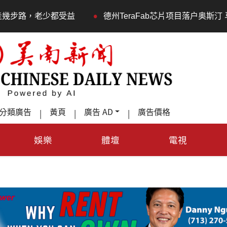
•
益
德州TeraFab芯片项目落户奥斯汀 马斯克宣布投资20
分類廣告
黃頁
廣告 AD
廣告價格
|
|
|
娛樂
體壇
電視