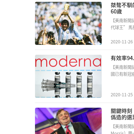
場亦採取防
桀骜不馴
數，而商場
60歲
惡化會再封
【美南新聞
受訪者表示
代球王” 
網上購物，
痛的哀悼”
場，攻入34
2020-11-26
【美南新聞
國已有新冠
全性、價格
款新冠疫苗公
球的市場爭
2020-11-25
的新冠疫苗A
AZD122
關鍵時刻
顯示出62
僞造的選
【美南新聞
Morris