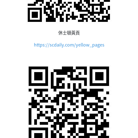
休士頓黃頁
https://scdaily.com/yellow_pages