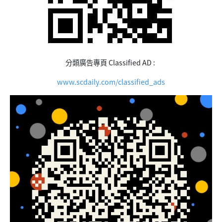
分類廣告專頁 Classified AD :
www.scdaily.com/classified_ads