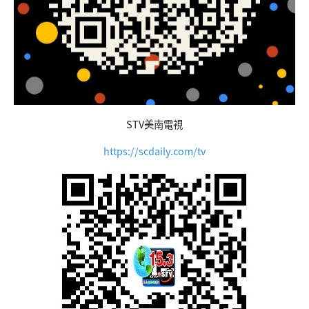
STV美南電視
https://scdaily.com/tv