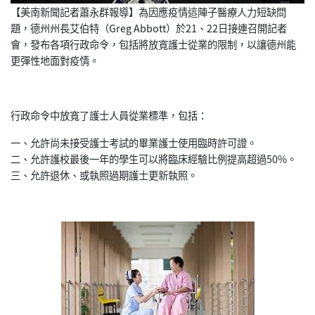
【美南新聞記者蕭永群報導】為因應疫情這陣子醫療人力短缺問
題，德州州長艾伯特（Greg Abbott）於21、22日接連召開記者
會，發布各項行政命令，包括將放寬護士從業的限制，以讓德州能
更彈性地面對疫情。
行政命令中放寬了護士人員從業標準，包括：
一、允許尚未接受護士考試的畢業護士使用臨時許可證。
二、允許護校最後一年的學生可以將臨床經驗比例提高超過50%。
三、允許退休、或執照過期護士更新執照。