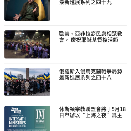
最新進展系列之四十九
歐美、亞非拉裔民衆相聚教
會， 慶祝耶稣基督複活節
俄羅斯入侵烏克蘭戰爭局勢
最新進展系列之四十八
休斯頓宗教聯盟會將于5月18
日舉辦以“上海之夜”爲主
題的晚宴 爲難民籌款