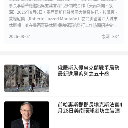
事長李蔚華應邀出席並建言深化多領域合作【美南新聞·泉
深】2026年8月6日，墨西哥新任駐美國大使羅伯托·拉澤裏·
蒙塔尼奧（Roberto Lazzeri Montaño）訪問美國第四大城市
休斯頓，並在墨西哥駐休斯頓總領事館舉行工作訪問招待會。
來自休斯頓政界、商界、金融界、航天及國際貿易領域的代
2026-08-07
泉深
837
表，以及墨西哥裔社區重要領袖等齊聚一堂，就進一步加強美
國與墨西哥、特別是德克薩斯州與墨西哥之間的經貿、投資、
科技和人文合作進行交流。
俄羅斯入侵烏克蘭戰爭局勢
最新進展系列之五十叁
前哈裏斯郡郡長埃克斯法官4
月28日美南環球劇坊主旨演
講