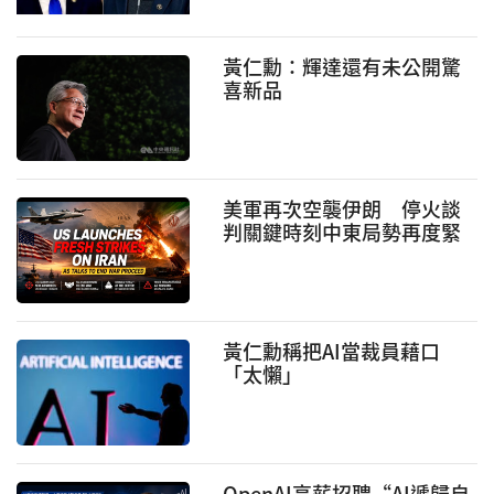
黃仁勳：輝達還有未公開驚
喜新品
美軍再次空襲伊朗 停火談
判關鍵時刻中東局勢再度緊
張
黃仁勳稱把AI當裁員藉口
「太懶」
OpenAI高薪招聘“AI遞歸自