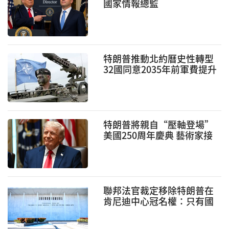
國家情報總監
特朗普推動北約曆史性轉型
32國同意2035年前軍費提升
至GDP 5%
特朗普將親自“壓軸登場”
美國250周年慶典 藝術家接
連退出引發政治爭議
聯邦法官裁定移除特朗普在
肯尼迪中心冠名權：只有國
會有權更改名稱