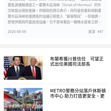
要能源運輸通道之一霍爾木茲海峽（Strait of Hormuz）的外
交斡旋出現新進展。伊朗政府周日表示，與阿曼就重新規劃霍
爾木茲海峽航運通道的協議已經進入“最後階段”，但強調，
即使伊朗與阿曼達成協議，也不意味著這一戰略水道會立即全
面恢複通航。美國必須首先滿足伊朗提出的一系列條件，包括
2026-08-09
泉深
447
解除對伊朗港口的封鎖和制裁、停止軍事威脅，並就此前針對
伊朗的軍事行動作出賠償。與此同時，伊朗外交部長阿巴斯·
阿拉格齊（Abbas Araqchi）明確表示，目前伊朗與美國之間
並沒有進行直接談判，而且只要華盛頓繼續違反今年
布蘭希獲川普信任 可望正
式出任美國司法部長
METRO警務分站落戶休斯頓
市中心 助力打造更安全、更
國際化的城市門戶