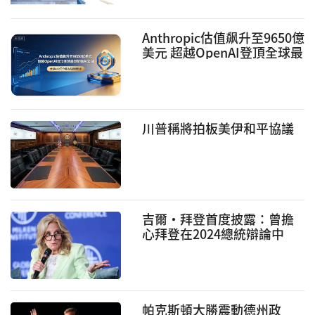
Anthropic估值飙升至9650億
美元 超越OpenAI登頂全球最
具價值AI公司
川普稱將拍板美伊和平協議
吉爾·拜登首度披露：曾擔
心拜登在2024總統辯論中
“中風” 震驚全美的90分
鍾再掀政治風暴
帕克斯頓大勝震動德州政