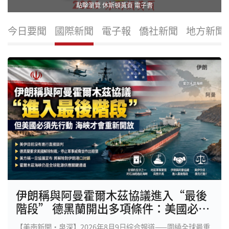
點擊瀏覽 休斯頓黃頁 電子書
今日要聞
國際新聞
電子報
僑社新聞
地方新聞
伊朗稱與阿曼霍爾木茲協議進入“最後
階段” 德黑蘭開出多項條件：美國必須
先行動 海峽才會重新開放
【美南新聞·泉深】2026年8月9日綜合報道——圍繞全球最重