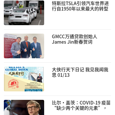
特斯拉TSLA引领汽车世界进
行自1950年以来最大的转型
拜登总统更矢言要把约65万
辆政府公务车汰换成电动车
GMCC万通贷款创始人
James Jin新春贺词
大侠行天下日记 我见我闻我
思 01/13
比尔·盖茨：COVID-19 疫苗
“缺少两个关键的元素”，
即防止感染并持续多年