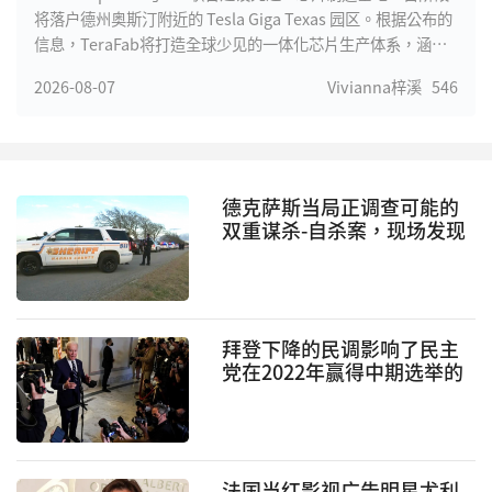
将落户德州奥斯汀附近的 Tesla Giga Texas 园区。根据公布的
信息，TeraFab将打造全球少见的一体化芯片生产体系，涵盖
芯片设计、光罩制作、晶圆制造、先进封装及测试等完整流
2026-08-07
Vivianna梓溪
546
程，大幅缩短AI芯片研发周期，提高迭代效率。马斯克表示，
未来Tesla自动驾驶、Optimus人形机器人、xAI大型模型训练
以及SpaceX卫星计算平台，对高性能AI芯片的需求将远超全球
现有产能，因此决定建立自主芯片制造能力，以满足长期发展
需求。
德克萨斯当局正调查可能的
双重谋杀-自杀案，现场发现
枪支
拜登下降的民调影响了民主
党在2022年赢得中期选举的
机会 民主党防共和党期中选
举大赢后共和党有多种理由
弹劾拜登
法国当红影视广告明星尤利