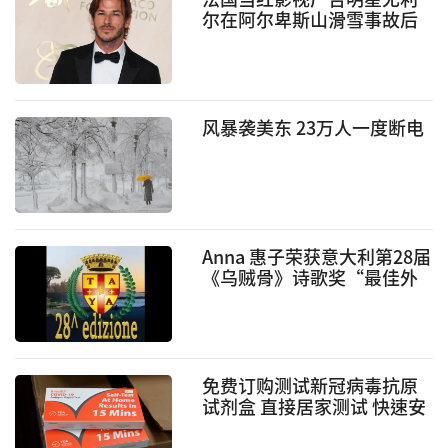
尔在阿尔卑斯山滑雪事故后
去世，享年 37 岁
风暴袭美东 23万人一度断电
Anna 惠子荣获意大利第28届
《乌贼骨》诗歌奖“最佳外
国女作家奖”
免费订购测试新冠病毒抗原
试剂盒 直接居家测试 快速安
全