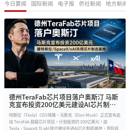
今日要闻
国际新闻
电子报
侨社新闻
地方新闻
德州TeraFab芯片项目落户奥斯汀 马斯
克宣布投资200亿美元建设AI芯片制造
基地
特斯拉（Tesla）CEO埃隆·马斯克（Elon Musk）正式宣布启
动 TeraFab 超级芯片项目，计划投资约 200亿美元，由
Tesla、SpaceX 与 xAI 联合建设先进AI芯片制造基地，首阶段