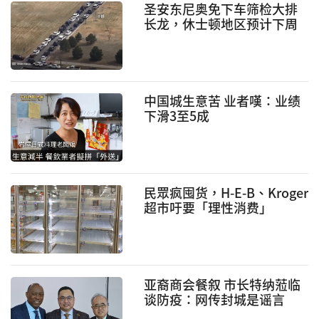
圣安东尼奥免下车筛检大排
长龙，休士顿地区预计下周
上线
中国城生意苦 业者嘆：业绩
下滑3至5成
民眾疯囤货，H-E-B、Kroger
超市吁要「理性消费」
亚裔商会餐叙 市长特纳蒞临
谈防疫：网传封城是谣言