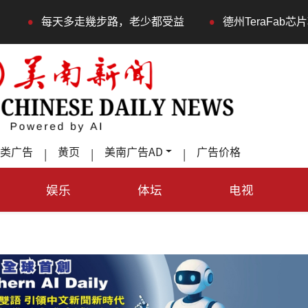
•
天多走幾步路，老少都受益
德州TeraFab芯片项目落户
类广告
黄页
美南广告AD
广告价格
|
|
|
娱乐
体坛
电视