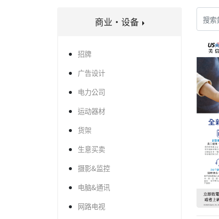
商业·设备
招牌
广告设计
电力公司
运动器材
货架
生意买卖
摄影&监控
电脑&通讯
网路电视