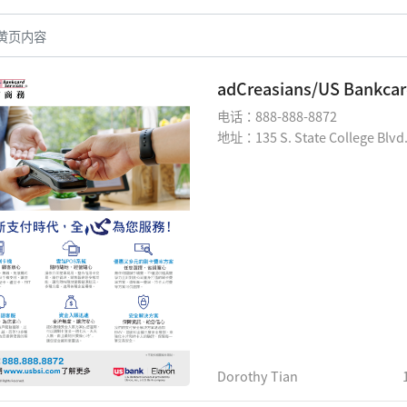
adCreasians/US Bankc
电话：888-888-8872
地址：135 S. State College Blvd.,
Dorothy Tian