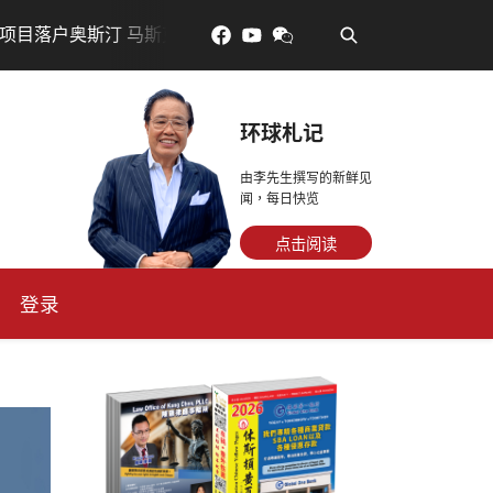
•
奥斯汀 马斯克宣布投资200亿美元建设AI芯片制造基地
吃
环球札记
由李先生撰写的新鲜见
闻，每日快览
点击阅读
登录