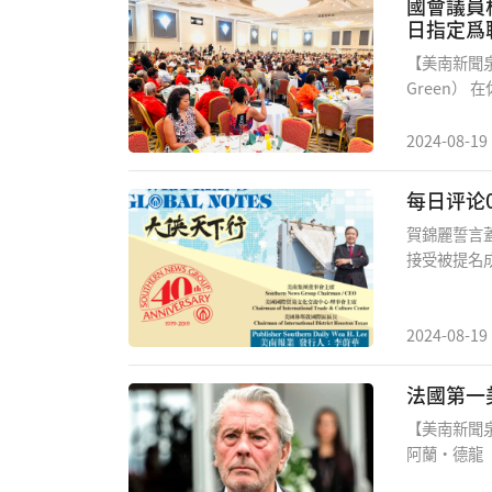
國會議員
了擔任世界
日指定爲
少資源及犧
【美南新聞泉深
要主張為國
Green）
們呼籲華亞
隸制紀念立法
緊急會議，
Rememb
2024-08-19
知議程的一部
活動還將重
以表彰他們
賀錦麗誓言
念日，走和
接受被提名
民間組織人士
五萬名代表
安全。拜登
来之政绩並
2024-08-19
談話，誓言
我們在此祝
法國第一
亞非裔之出
【美南新聞
何錦麗提出之大
阿蘭·德龍（
To Build Th
手、流氓還是