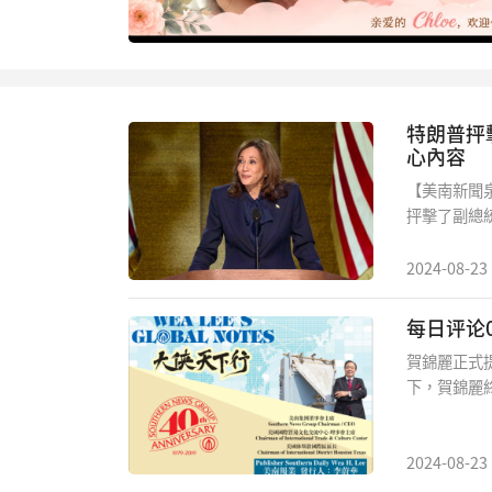
泉深
795
特朗普抨
心內容
【美南新聞
抨擊了副總
她在撒謊，
一篇文章：
2024-08-23
卡獎”。
賀錦麗正式
下，賀錦麗
戰。在她正
統，自始至
國家之貢獻
2024-08-23
懐著美國夢