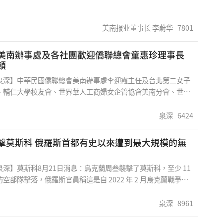
州眾議員吳元之之說法，德州議員共和黨議員再次要提案禁止中
韓,伊朗等國家之公民在德州購買房地產。在該案中更包括他們被
大學及就業機會，這簡直是早年美國反華條例之翻版，那些不認
美南报业董事长 李蔚华
7801
自上述三國的人不要以為事不關己，如果此法案在議會通過實
響是全方面的。我們今天成為美國這個國家之一份子，更應該勇敢
美南辦事處及各社團歡迎僑聯總會童惠珍理事長
來保障我們之権益。 Why Are We Fighting?Today,
頓
cans, and especially Chinese, are facing unprecedented
泉深】中華民國僑聯總會美南辦事處李迎霞主任及台北第二女子
 The only commonality of agreement that exists betwe
、輔仁大學校友會、世界華人工商婦女企管協會美南分會、世界
女企管協會芝加哥分會、世界華人工商婦女企管協會紐約分會、
頓分會、華商經貿協會、國際領袖基金會、愛心組織、元極舞蹈
泉深
6424
9日中午在美南電視環球劇場舉行歡迎午宴，熱烈歡迎僑聯總會理
士參訪休斯頓。午宴由環球第一銀行（Global One Bank)贊
都有史以來遭到最大規模的無
會由大休斯頓地區資深地産開發公司——達心地産總裁唐心琴女
深】莫斯科8月21日消息：烏克蘭周叁襲擊了莫斯科，至少 11
空部隊擊落，俄羅斯官員稱這是自 2022 年 2 月烏克蘭戰爭爆
都最大規模的無人機襲擊。 這場戰爭在很大程度上是一場艱苦的
 6 日，烏克蘭向俄羅斯西部庫爾斯克地區派遣了數千名士兵，烏
泉深
8961
田野、森林和村莊爆發了炮火和無人機戰爭，戰況進一步升級。