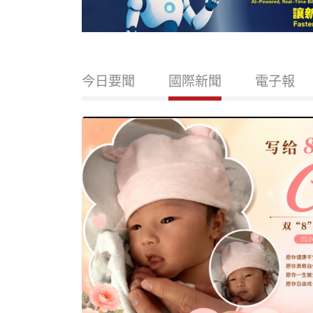
今日要聞
國際新聞
電子報
笑 再
策
一段輕松溫馨的
一邊將其安全帶
don’t
數千名支持者爆笑與熱
，這場活動的主
Trump
on Tips）