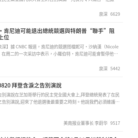
本來沒打算生產任何競選商品，直到賀錦麗接棒才改變主意，如
的謊。 我們必須看到，這是民主黨的全國代表大會”。哈克比在
。 他笑著告訴法新社：「買氣強強滾。通常，每一個客人都不
國》節目中說道：“讓他們慶祝，讓他們開派對，但事實是，他
泉深
6629
&n
一再撒謊。” 哈克比說：“例如，拜登繼續聲稱前總統唐納德·
，如果他輸掉總統大選，就會有一場大屠殺。特朗普從未說過美
·肯尼迪可能退出總統競選與特朗普“聯手”阻
一場大屠殺，他說汽車行業將會發生一場大屠殺。”拜登計劃從
上位
稅進口電動汽車，這會造成美國傳統汽
深】據 CNBC 報道，肯尼迪的競選搭檔妮可·沙納漢（Nicole
an）在周二的一次采訪中表示，小羅伯特·肯尼迪可能會暫停他的
選，並支持前總統唐納德·特朗普。
泉深
5442
每日评论0820 拜登含淚之告別演說
告別演說在芝加哥舉行的民主党全國大會上,拜登總統発表了在民
之告別演說,迎來了他退選後最重要之時刻。他說我們必須維護民
在為美國的𩆜魂而戰，拜登為其執政進行全力辯護，他讃揚了他希
入主白宮的現任副總統賀锦麗。拜登在華府之政治生涯達半世紀
是最年輕的美國參議員，也是因年長而退出總統大選,賀錦麗在他
美南报业董事长 李蔚华
9517
走向前台為民主黨保衛白宮之戰而奮鬥。今年十一月五日之總統
對我們及全世界之未來有決定性之影響。回顧過去數十年,美國為