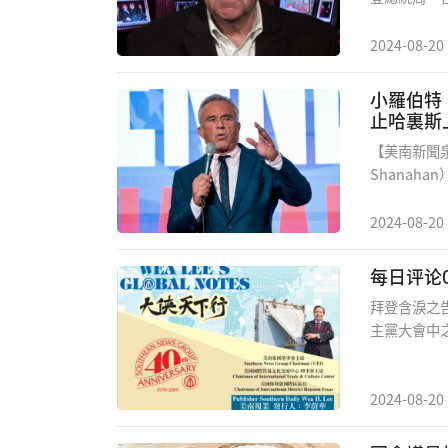
的服飾公司
一個又一個
今生意興隆
《醒醒吧美
2024-08-20
只買一件。」
站在那裏，
特朗普說過
小羅伯特
國將會發生
止哈裏斯
墨西哥無關
【美南新聞泉
Shanah
獨立總統競
2024-08-20
拜登含淚之
主黨大會中
主,我們正
望能接替其
之久，曾經
2024-08-20
退選後正式
大選临近，