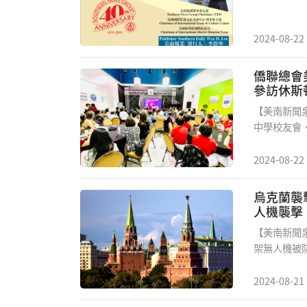
位。根據德
國大陸,北
禁止上美國
2024-08-22
為自己非來
施，,其影
僑聯總會
站出來，以選票
參訪休斯
Asian-Ameri
【美南新聞
challenges.
中學校友會
華人工商婦
救國團休斯
2024-08-22
社于8月1
事長童惠珍女
烏克蘭襲擊莫斯科 俄羅斯首
助。歡迎宴
人機襲擊
士主持。
【美南新聞泉
架無人機被防
發以來對首
戰鬥。8 月
2024-08-21
克蘭東部的