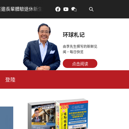
•
，訂金放得多，月租省更多！
每天多走幾步路，老少都
环球札记
由李先生撰写的新鲜见
闻，每日快览
点击阅读
登陸