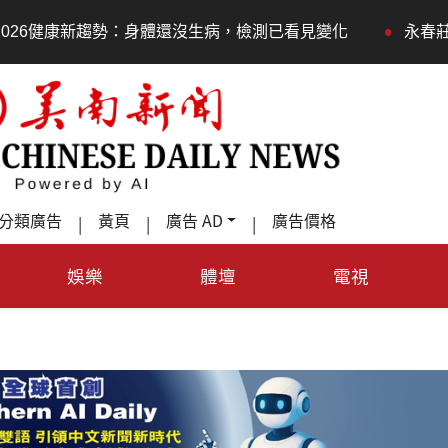
•
體還沒生病，檢測已看見變化
永春莊邀長輩體驗退休新生活
分類廣告
黃頁
廣告 AD
廣告價格
|
|
|
娛樂
體壇
電視