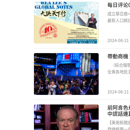
庫爾斯克的
每日评论0
成立華亞裔
最新人口統
千多萬華亞
較快，預計
生了許多家
2024-08-21
友受不了社
悲劇皆因事
帶動商機
和難過。今
（綜合報導
如何為社區
全美各地民
文及英文兩
言，拜登或
道。今天我
表大會（Dem
支持,同時
錦麗（Kama
2024-08-21
社會帶來更多之
黨代表掏腰
靡不振，直
前阿肯色
（McCormi
中謊話連
示：「可以
【美南新聞泉
得自嘆不如，
登總統周一