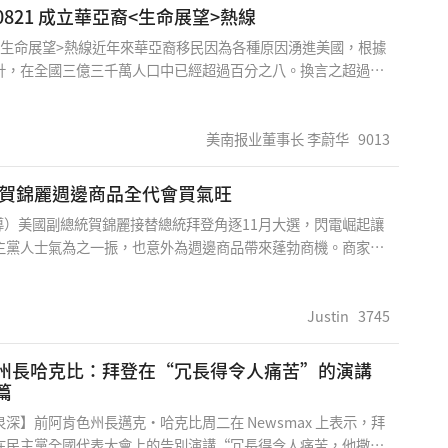
入侵提升了一些烏克蘭人的士氣
821 成立華亞裔<生命展望>熱線
<生命展望>熱線近年來華亞裔移民因為各種原因湧進美國，根據
計，在全國三億三千萬人口中已經超過百分之八。換言之超過二
裔人口已經佔有極重要之地位，而且因為年青移民家庭人口增長
未来十年內將會佔人口之百分之十。最近在我們華亞裔社區中發
庭悲劇,許多夫妻因情感或經濟因素而走頭無路走向絕路,年青朋
美南报业董事长 李蔚华
9013
會壓力而自殺，一些華裔移民因病而去世連骨灰都無法安葬,許多
先未得到支援而造成悲劇，聽到這些悲慘之事件真令人感到悲哀
 賀錦麗週邊商品全代會買氣旺
晨有幸和休斯敦韓裔朴牧師和紐約張震牧師舉行了一次會議,討論
）美國副總統賀錦麗接替總統拜登角逐11月大選，閃電崛起讓
盡一份心力,我們決定在最近成立<生命展望>熱線，除了設立中
主黨人士氣為之一振，也意外為週邊商品帶來蓬勃商機。商家直
條熱線,全面為華亞裔開放,遇有面對生命挑戰之時有求救之管
前總統川普商品都沒有這麼熱門。 法新社報導，民主黨全國代
們非常興奮能為提供社會福利踏出第一步,更感謝張震牧師之全力
ocratic National Convention）本週在芝加哥登場，圍繞賀
也希望社區志工加入我們的行列,定期舉辦各種心理輔導座談會,為
la Harris）和搭檔華茲（Tim Walz）的酷炫主題商品吸引與會
Justin
3745
溫暖。Southern New
包。 市中心區的商家告訴法新社，今年夏天買氣原本看似會委
到賀錦麗參選才出現轉機。 在全代會次會場麥考米克會展中心
州長哈克比：拜登在“冗長得令人痛苦”的演講
ck Place）外，54歲攤位老闆藍道夫（Brian Randolph）表
篇
這麼說，圍繞賀錦麗和華茲的激動與熱情，就連拜登或連川普都
深】前阿肯色州長邁克·哈克比周二在 Newsmax 上表示，拜
堪比奧巴馬旋風。 藍道夫說，他位在匹茲堡（Pittsburgh）
在民主黨全國代表大會上的告別演講“冗長得令人痛苦，他撒了