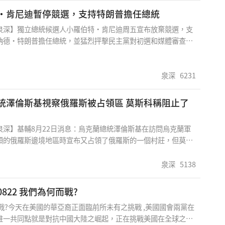
的演說對於我們這一代移民來說,真是感同身受，這也說明了移民
·肯尼迪暫停競選，支持特朗普擔任總統
大貢獻。我們要對賀錦麗提出一些建言,首先是在經濟領域我們必
泉深】獨立總統候選人小羅伯特·肯尼迪周五宣布放棄競選，支
赤字之危機，改善政府之支出平衡預算，其次是解決嚴重之移民
納德·特朗普擔任總統，並猛烈抨擊民主黨對初選和媒體審查的
交上必須慎重處理中美台三邊關係，避免衝突而導至世界危機。我
 肯尼迪說：“……我做出了一個令人心碎的決定，暫停競選，轉
加
普總統。這個決定讓我痛苦不已，因爲它給我、我的孩子和我的
困難。”肯尼迪在鳳凰城表示，民主黨“對特朗普總統和我本人
泉深
6231
的法律戰”，並“進行了虛假的初選”。 他說：&l
倫斯基視察俄羅斯被占領區 莫斯科稱阻止了
泉深】基輔8月22日消息：烏克蘭總統澤倫斯基在訪問烏克蘭軍
領的俄羅斯邊境地區時宣布又占領了俄羅斯的一個村莊，但莫斯
軍隊在烏克蘭東部的一個村莊擊退了烏克蘭的進攻。基輔還表
羅斯南部的一個空軍基地進行了無人機襲擊，這是對俄羅斯全面
泉深
5138
兩年半後又緩慢向烏克蘭東部推進的最新反擊。 俄羅斯稱，其軍
蘭軍隊試圖從另一個地區滲透其邊境的企圖，而基輔在 8 月 6
每日评论0822 我們為何而戰?
俄羅斯時莫斯科也曾這麽說過。 這次襲擊發生在距離烏克蘭入侵
戰?今天在美國的華亞裔正面臨前所未有之挑戰 ,美國國會兩黨在
爾斯克地區約 240 公裏（150 英裏）的地方，這表明基輔政府
唯一共同點就是對抗中國大陸之崛起，正在挑戰美國在全球之地
戰爭帶到更多的俄羅斯邊境地區。