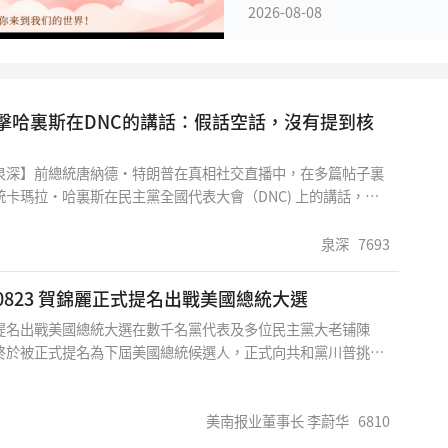
2026-08-08
擊哈裏斯在DNC的講話：假話空話，沒有提到核
泉深】前總統唐納德·特朗普在真相社交直播中，在多篇帖子裏
統卡瑪拉·哈裏斯在民主黨全國代表大會（DNC) 上的講話，稱
沒有提到核心內容。特朗普在另一個帖子中引用《紐約郵報》的
“這些民主黨人應該因這場虛假的、全是表演的大會而獲得奧斯
泉深
7693
每日评论0823 賀錦麗正式提名出戰美國總統大選
提名出戰美國總統大選在數千名黨代表及多位民主黨大老铺陳
終於被正式提名為下屆美國總統候選人，正式向共和黨川普挑
式接受提名之演說中，她向各路人馬保証將成為所有美國人的總
終為人民而戰。賀錦麗在其演說之開場白中首先感念現任總統對
及隻身把她和妹妹拉拔長大的印度裔母親，描述了一個移民家庭
美南报业董事长 李蔚华
6810
來到這塊土地奮鬥艱辛之過程，她感人之演說使得台人人氣沸