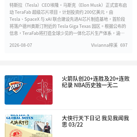
基地
特斯拉（Tesla）CEO埃隆·马斯克（Elon Musk）正式宣布启
动 TeraFab 超级芯片项目，计划投资约 200亿美元，由
Tesla、SpaceX 与 xAI 联合建设先进AI芯片制造基地，首阶段
将落户德州奥斯汀附近的 Tesla Giga Texas 园区。根据公布的
信息，TeraFab将打造全球少见的一体化芯片生产体系，涵盖
芯片设计、光罩制作、晶圆制造、先进封装及测试等完整流
2026-08-07
Vivianna梓溪
697
程，大幅缩短AI芯片研发周期，提高迭代效率。马斯克表示，
未来Tesla自动驾驶、Optimus人形机器人、xAI大型模型训练
以及SpaceX卫星计算平台，对高性能AI芯片的需求将远超全球
现有产能，因此决定建立自主芯片制造能力，以满足长期发展
需求。
火箭队创20+连胜及20+连败
纪录 NBA历史独一无二
大侠行天下日记 我见我闻我
思 03/22