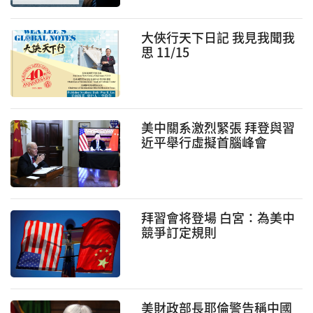
家承認，它現在對初期的經
濟擴張和美國家庭的生活水
平構成了威脅。
大俠行天下日記 我見我聞我
思 11/15
美中關系激烈緊張 拜登與習
近平舉行虛擬首腦峰會
拜習會将登場 白宮：為美中
競爭訂定規則
美財政部長耶倫警告稱中國