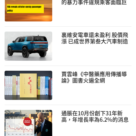
的暴力事件違規乘客面臨巨
額罰款 違規乘客的行為不僅
會造成飛安安全還會分散空
服員的注意力
裏維安電車還未盈利 股價飛
漲 已成世界第叁大汽車制造
商
賈雲峰《中醫藥應用傳播導
論》圖書火遍全網
通脹在10月份創下31年新
高，年增長率為6.2%的消息
使任何人都很難否認通脹是
真實存在的。大多數經濟學