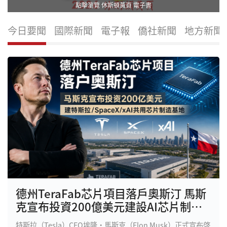
點擊瀏覽 休斯頓黃頁 電子書
今日要聞
國際新聞
電子報
僑社新聞
地方新聞
德州TeraFab芯片項目落戶奧斯汀 馬斯
克宣布投資200億美元建設AI芯片制造
基地
特斯拉（Tesla）CEO埃隆·馬斯克（Elon Musk）正式宣布啓