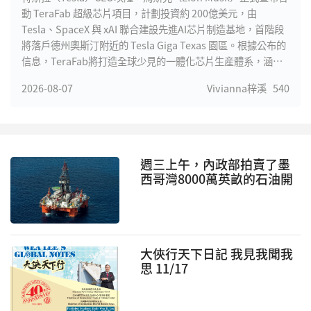
動 TeraFab 超級芯片項目，計劃投資約 200億美元，由
Tesla、SpaceX 與 xAI 聯合建設先進AI芯片制造基地，首階段
將落戶德州奧斯汀附近的 Tesla Giga Texas 園區。根據公布的
信息，TeraFab將打造全球少見的一體化芯片生産體系，涵蓋
芯片設計、光罩制作、晶圓制造、先進封裝及測試等完整流
2026-08-07
Vivianna梓溪
540
程，大幅縮短AI芯片研發周期，提高迭代效率。馬斯克表示，
未來Tesla自動駕駛、Optimus人形機器人、xAI大型模型訓練
以及SpaceX衛星計算平台，對高性能AI芯片的需求將遠超全球
現有産能，因此決定建立自主芯片制造能力，以滿足長期發展
需求。
週三上午，內政部拍賣了墨
西哥灣8000萬英畝的石油開
採租約，環保主義者對此感
到憤怒。海洋能源管理局向
雪佛龍和埃克森美孚等化石
燃料巨頭出售了308塊土地，
佔地170萬英畝。
大俠行天下日記 我見我聞我
思 11/17