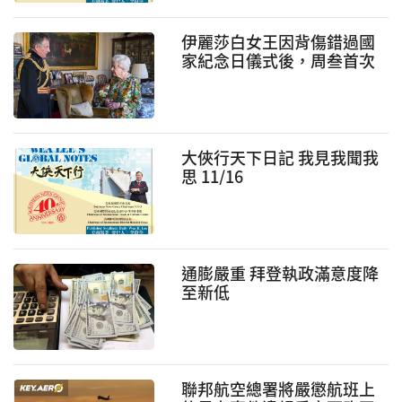
伊麗莎白女王因背傷錯過國
家紀念日儀式後，周叁首次
舉行面對面的活動
大俠行天下日記 我見我聞我
思 11/16
通膨嚴重 拜登執政滿意度降
至新低
聯邦航空總署將嚴懲航班上