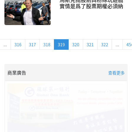
實情是爲了股票期權必須納
稅
...
316
317
318
319
320
321
322
...
45
商業廣告
查看更多