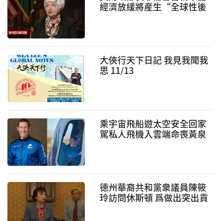
經濟放緩將産生“全球性後
果”
大俠行天下日記 我見我聞我
思 11/13
乘宇宙飛船遊太空安全回家
駕私人飛機入雲端命喪黃泉
德州華裔共和黨衆議員陳筱
玲訪問休斯頓 爲做出突出貢
獻的華裔領袖頒獎